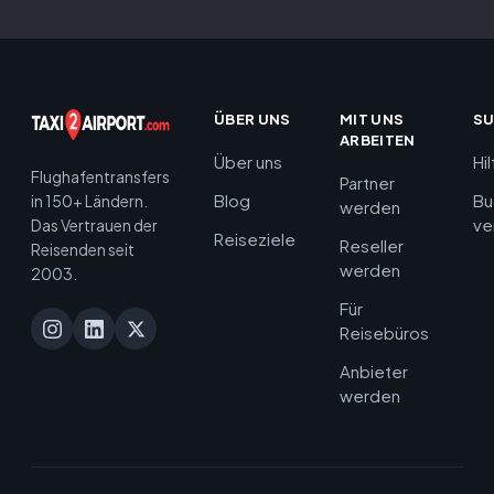
ÜBER UNS
MIT UNS
S
ARBEITEN
Über uns
Hi
Flughafentransfers
Partner
Blog
Bu
in 150+ Ländern.
werden
ve
Das Vertrauen der
Reiseziele
Reseller
Reisenden seit
werden
2003.
Für
Reisebüros
Anbieter
werden