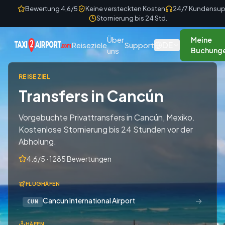
Skip to content
Bewertung 4,6/5
Keine versteckten Kosten
24/7 Kundensup
Stornierung bis 24 Std.
Über
Meine
DE
Reiseziele
Support
uns
Buchung
REISEZIEL
Transfers in Cancún
Vorgebuchte Privattransfers in Cancún, Mexiko.
Kostenlose Stornierung bis 24 Stunden vor der
Abholung.
4.6/5 · 1285 Bewertungen
FLUGHÄFEN
→
Cancun International Airport
CUN
HÄFEN