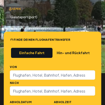
HÄFEN
→
Galataport (port)
FINDE DEINEN FLUGHAFENTRANSFER
Einfache Fahrt
Hin- und Rückfahrt
VON
NACH
ABHOLDATUM
ABHOLZEIT