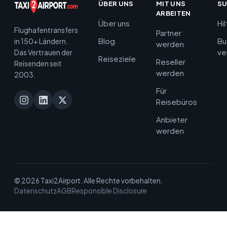
ÜBER UNS
MIT UNS
S
ARBEITEN
Über uns
Hi
Flughafentransfers
Partner
Blog
Bu
in 150+ Ländern.
werden
ve
Das Vertrauen der
Reiseziele
Reseller
Reisenden seit
werden
2003.
Für
Reisebüros
Anbieter
werden
© 2026 Taxi2Airport. Alle Rechte vorbehalten.
Datenschutz
AGB
Responsible Disclosure