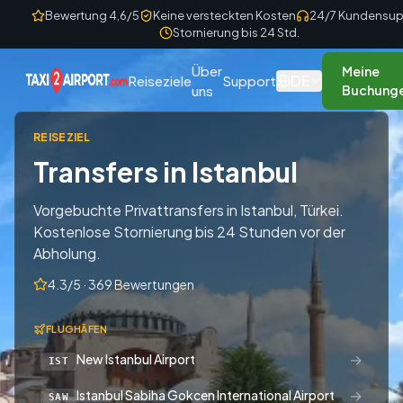
Skip to content
Bewertung 4,6/5
Keine versteckten Kosten
24/7 Kundensup
Stornierung bis 24 Std.
Über
Meine
DE
Reiseziele
Support
uns
Buchung
REISEZIEL
Transfers in Istanbul
Vorgebuchte Privattransfers in Istanbul, Türkei.
Kostenlose Stornierung bis 24 Stunden vor der
Abholung.
4.3/5 · 369 Bewertungen
FLUGHÄFEN
→
New Istanbul Airport
IST
→
Istanbul Sabiha Gokcen International Airport
SAW