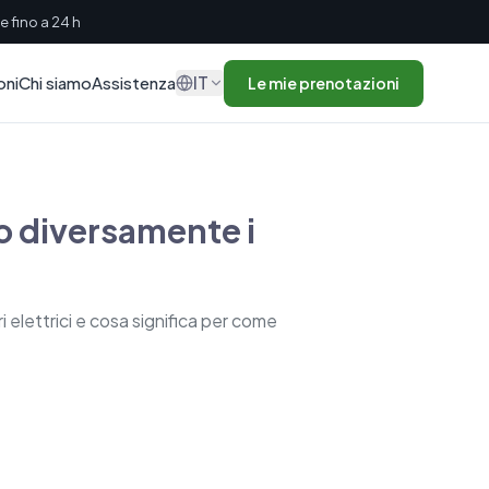
 fino a 24 h
IT
oni
Chi siamo
Assistenza
Le mie prenotazioni
o diversamente i
i elettrici e cosa significa per come