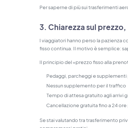
Per saperne di più sui trasferimenti aero
3. Chiarezza sul prezz
I viaggiatori hanno perso la pazienza co
fisso continua. Il motivo è semplice: 
Il principio del «prezzo fisso alla pre
Pedaggi, parcheggi e supplementi per i
Nessun supplemento per il traffico
Tempo di attesa gratuito agli arrivi g
Cancellazione gratuita fino a 24 ore 
Se stai valutando tra trasferimento pri
compromessi pratici.