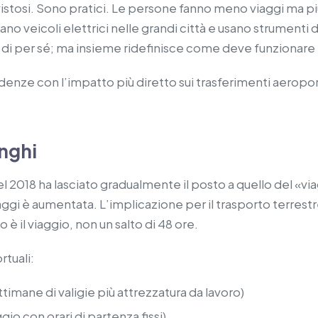
vistosi. Sono pratici. Le persone fanno meno viaggi ma pi
no veicoli elettrici nelle grandi città e usano strumenti di 
di per sé; ma insieme ridefinisce come deve funzionare l
enze con l’impatto più diretto sui trasferimenti aeroport
unghi
el 2018 ha lasciato gradualmente il posto a quello del «vi
ggi è aumentata. L’implicazione per il trasporto terrest
è il viaggio, non un salto di 48 ore.
rtuali:
timane di valigie più attrezzatura da lavoro)
aggio con orari di partenza fissi)