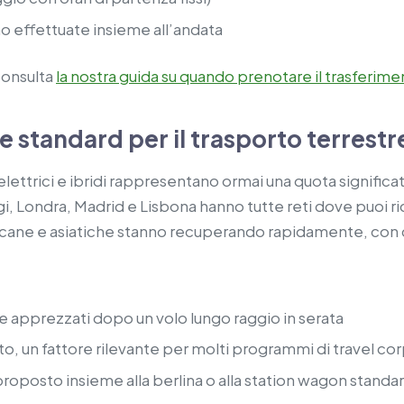
no effettuate insieme all’andata
consulta
la nostra guida su quando prenotare il trasferim
e standard per il trasporto terrestr
 elettrici e ibridi rappresentano ormai una quota significati
gi, Londra, Madrid e Lisbona hanno tutte reti dove puoi 
icane e asiatiche stanno recuperando rapidamente, con
te apprezzati dopo un volo lungo raggio in serata
to, un fattore rilevante per molti programmi di travel co
è proposto insieme alla berlina o alla station wagon stan