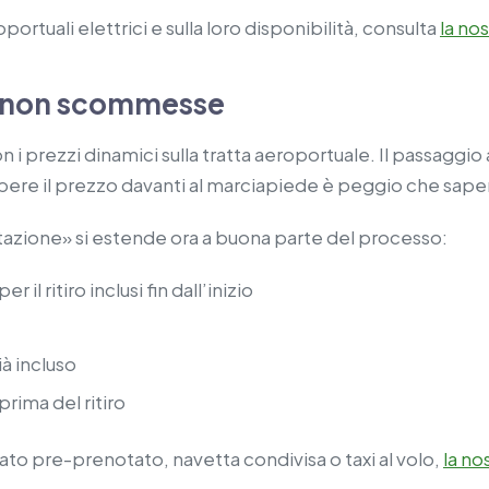
portuali elettrici e sulla loro disponibilità, consulta
la nos
o, non scommesse
n i prezzi dinamici sulla tratta aeroportuale. Il passaggi
sapere il prezzo davanti al marciapiede è peggio che sap
notazione» si estende ora a buona parte del processo:
l ritiro inclusi fin dall’inizio
ià incluso
prima del ritiro
vato pre-prenotato, navetta condivisa o taxi al volo,
la no