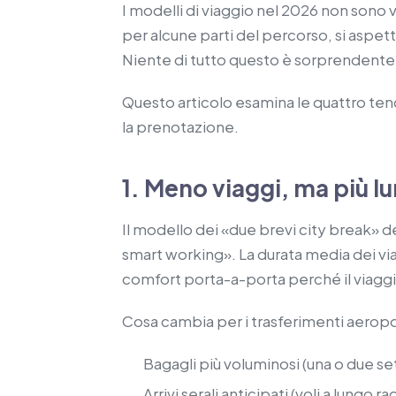
I modelli di viaggio nel 2026 non sono 
per alcune parti del percorso, si aspetta
Niente di tutto questo è sorprendente 
Questo articolo esamina le quattro tend
la prenotazione.
1. Meno viaggi, ma più l
Il modello dei «due brevi city break» d
smart working». La durata media dei via
comfort porta-a-porta perché il viaggio 
Cosa cambia per i trasferimenti aeropo
Bagagli più voluminosi (una o due set
Arrivi serali anticipati (voli a lungo r