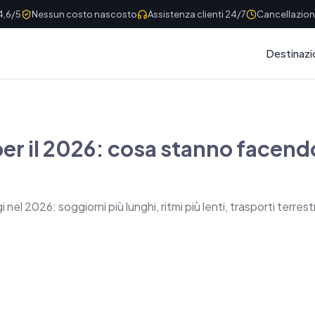
4,6/5
Nessun costo nascosto
Assistenza clienti 24/7
Cancellazione
Destinazi
per il 2026: cosa stanno facend
l 2026: soggiorni più lunghi, ritmi più lenti, trasporti terrestr