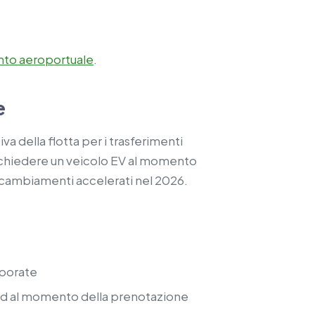
ento aeroportuale
.
e
va della flotta per i trasferimenti
richiedere un veicolo EV al momento
 cambiamenti accelerati nel 2026.
rporate
dard al momento della prenotazione