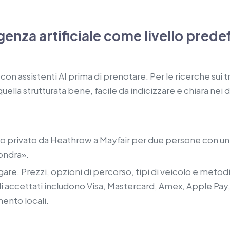
igenza artificiale come livello predef
con assistenti AI prima di prenotare. Per le ricerche sui 
ella strutturata bene, facile da indicizzare e chiara nei d
o privato da Heathrow a Mayfair per due persone con un b
ondra».
gare. Prezzi, opzioni di percorso, tipi di veicolo e met
di accettati includono Visa, Mastercard, Amex, Apple Pay
mento locali.