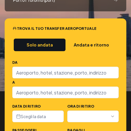
Port of Toronto (port)
TROVA IL TUO TRANSFER AEROPORTUALE
Solo andata
Andata e ritorno
DA
A
DATA DI RITIRO
ORA DI RITIRO
Scegli la data
PASSEGGERI
BAGAGLI