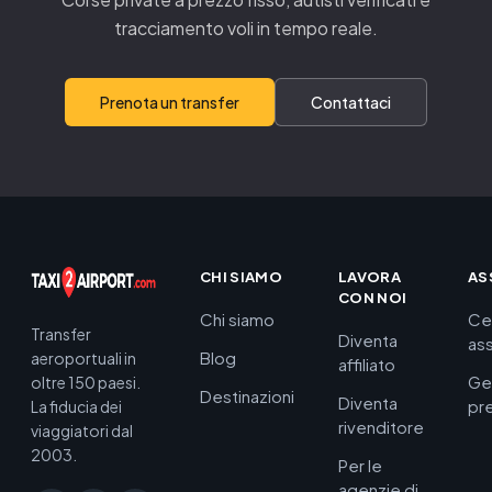
tracciamento voli in tempo reale.
Prenota un transfer
Contattaci
CHI SIAMO
LAVORA
AS
CON NOI
Chi siamo
Ce
Transfer
Diventa
as
Blog
aeroportuali in
affiliato
Ge
oltre 150 paesi.
Destinazioni
Diventa
pr
La fiducia dei
rivenditore
viaggiatori dal
2003.
Per le
agenzie di