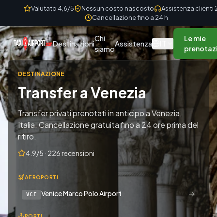
Skip to content
Valutato 4,6/5
Nessun costo nascosto
Assistenza clienti
Cancellazione fino a 24 h
Chi
Le mie
IT
Destinazioni
Assistenza
siamo
prenotaz
DESTINAZIONE
Transfer a Venezia
Transfer privati prenotati in anticipo a Venezia,
Italia. Cancellazione gratuita fino a 24 ore prima del
ritiro.
4.9/5 · 226 recensioni
AEROPORTI
→
Venice Marco Polo Airport
VCE
PORTI