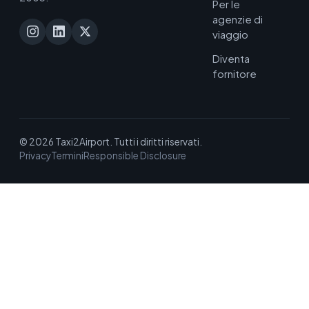
Per le
agenzie di
viaggio
Diventa
fornitore
© 2026 Taxi2Airport. Tutti i diritti riservati.
Privacy
Termini
Responsible Disclosure