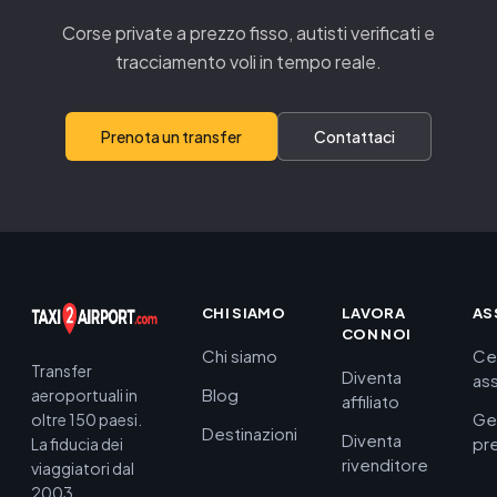
Corse private a prezzo fisso, autisti verificati e
tracciamento voli in tempo reale.
Prenota un transfer
Contattaci
CHI SIAMO
LAVORA
AS
CON NOI
Chi siamo
Ce
Transfer
Diventa
as
Blog
aeroportuali in
affiliato
Ge
oltre 150 paesi.
Destinazioni
Diventa
pr
La fiducia dei
rivenditore
viaggiatori dal
2003.