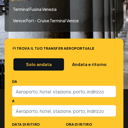
→
Terminal Fusina Venezia
→
Venice Port - Cruise Terminal Venice
TROVA IL TUO TRANSFER AEROPORTUALE
Solo andata
Andata e ritorno
DA
A
DATA DI RITIRO
ORA DI RITIRO