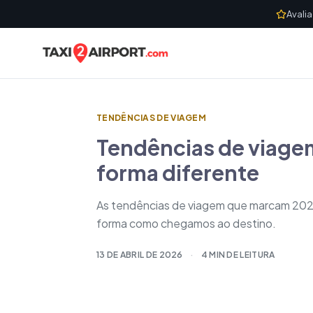
Skip to content
Avali
TENDÊNCIAS DE VIAGEM
Tendências de viagem 
forma diferente
As tendências de viagem que marcam 2026: v
forma como chegamos ao destino.
13 DE ABRIL DE 2026
·
4 MIN DE LEITURA