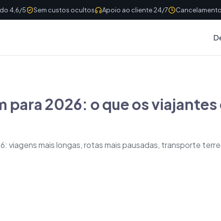
ado 4,6/5
Sem custos ocultos
Apoio ao cliente 24/7
Cancelamento 
D
para 2026: o que os viajantes 
iagens mais longas, rotas mais pausadas, transporte terrestr