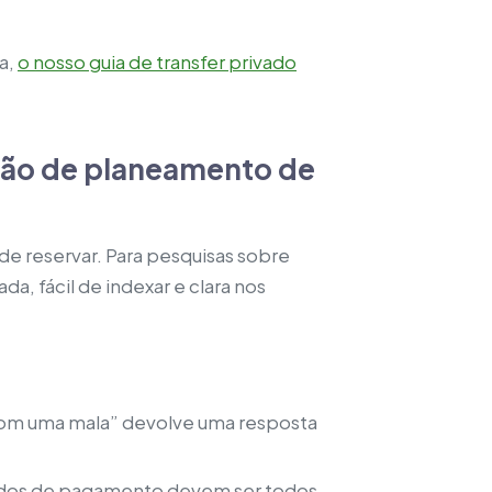
ça,
o nosso guia de transfer privado
drão de planeamento de
 de reservar. Para pesquisas sobre
a, fácil de indexar e clara nos
s com uma mala” devolve uma resposta
étodos de pagamento devem ser todos