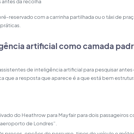
 antes da recolha
pré-reservado com a carrinha partilhada ou o táxi de pra
práticas.
igência artificial como camada pa
ssistentes de inteligência artificial para pesquisar antes
ica que a resposta que aparece é a que está bem estruturad
r privado do Heathrow para Mayfair para dois passageiro
 aeroporto de Londres”.
. Os preços, opções de percurso, tipos de veículo e m