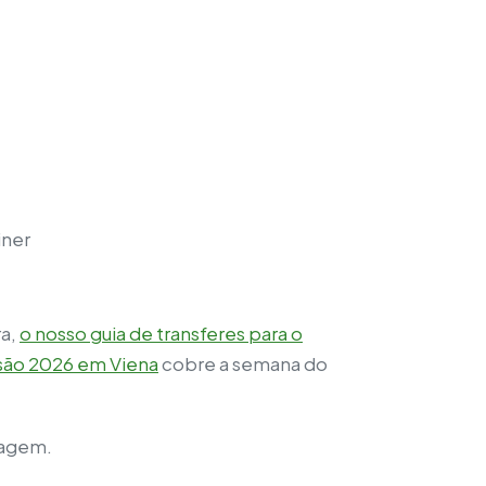
iner
ra,
o nosso guia de transferes para o
isão 2026 em Viena
cobre a semana do
iagem.