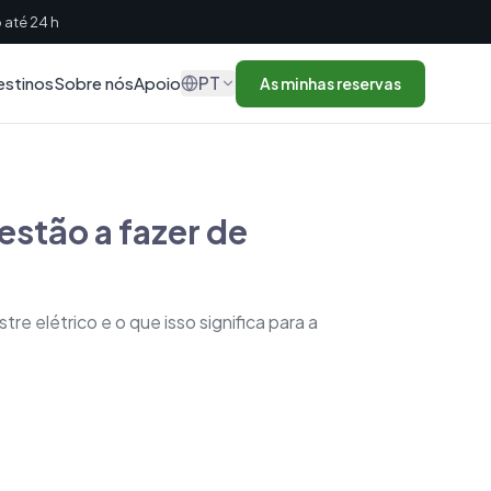
até 24 h
PT
estinos
Sobre nós
Apoio
As minhas reservas
estão a fazer de
e elétrico e o que isso significa para a