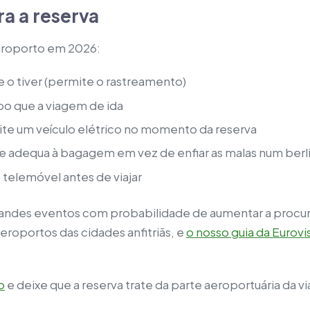
ra a reserva
aeroporto em 2026:
 o tiver (permite o rastreamento)
o que a viagem de ida
cite um veículo elétrico no momento da reserva
 se adequa à bagagem em vez de enfiar as malas num berl
 telemóvel antes de viajar
randes eventos com probabilidade de aumentar a procu
eroportos das cidades anfitriãs, e
o nosso guia da Eurov
o
e deixe que a reserva trate da parte aeroportuária da v