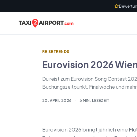
Skip to content
Bewertun
REISETRENDS
Eurovision 2026 Wien
Du reist zum Eurovision Song Contest 202
Buchungszeitpunkt, Finalwoche und mehr
20. APRIL 2026
·
3 MIN. LESEZEIT
Eurovision 2026 bringt jährlich eine F