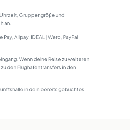
m, Uhrzeit, Gruppengröße und
h an.
Pay, Alipay, iDEAL | Wero, PayPal
eingang. Wenn deine Reise zu weiteren
s zu den Flughafentransfers in den
unftshalle in dein bereits gebuchtes