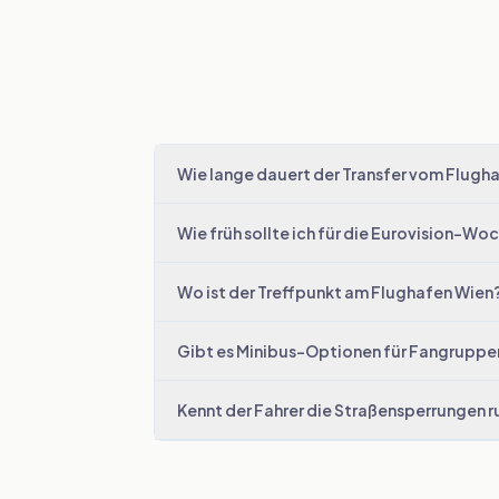
Wie lange dauert der Transfer vom Flugh
Wie früh sollte ich für die Eurovision-W
Wo ist der Treffpunkt am Flughafen Wien
Gibt es Minibus-Optionen für Fangruppe
Kennt der Fahrer die Straßensperrungen 