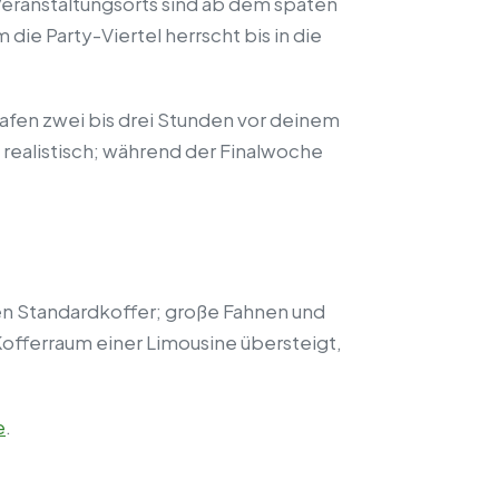
 Veranstaltungsorts sind ab dem späten
die Party-Viertel herrscht bis in die
fen zwei bis drei Stunden vor deinem
 realistisch; während der Finalwoche
nen Standardkoffer; große Fahnen und
fferraum einer Limousine übersteigt,
e
.