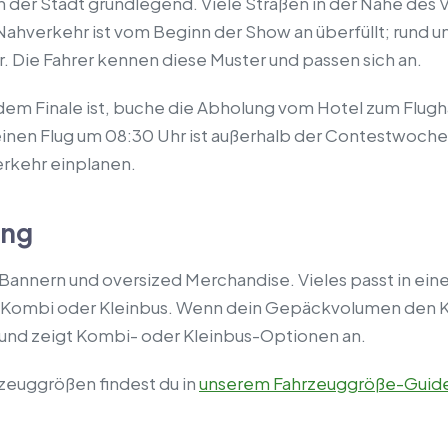
in der Stadt grundlegend. Viele Straßen in der Nähe des
ahverkehr ist vom Beginn der Show an überfüllt; rund um 
 Die Fahrer kennen diese Muster und passen sich an.
m Finale ist, buche die Abholung vom Hotel zum Flugha
einen Flug um 08:30 Uhr ist außerhalb der Contestwoche
Verkehr einplanen.
ung
, Bannern und oversized Merchandise. Vieles passt in ei
 Kombi oder Kleinbus. Wenn dein Gepäckvolumen den Ko
 und zeigt Kombi- oder Kleinbus-Optionen an.
zeuggrößen findest du in
unserem Fahrzeuggröße-Guid