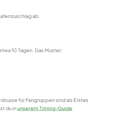
afenzuschlag ab.
 etwa 10 Tagen. Das Muster:
nibusse für Fangruppen sind als Erstes
st du in
unserem Timing-Guide
.