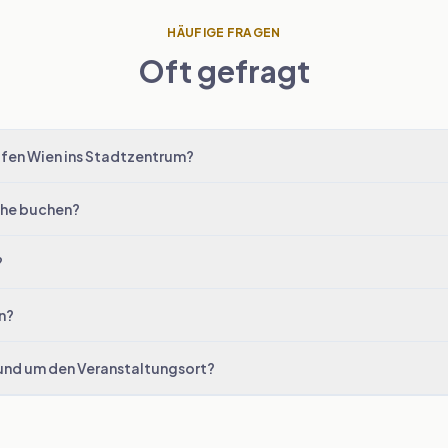
HÄUFIGE FRAGEN
Oft gefragt
afen Wien ins Stadtzentrum?
oche buchen?
?
n?
rund um den Veranstaltungsort?