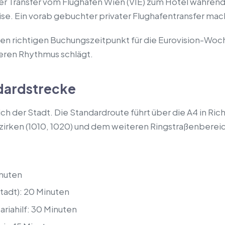
er Transfer vom Flughafen Wien (VIE) zum Hotel währen
se. Ein vorab gebuchter privater Flughafentransfer mach
en richtigen Buchungszeitpunkt für die Eurovision-Woche
deren Rhythmus schlägt.
ndardstrecke
ch der Stadt. Die Standardroute führt über die A4 in Ric
zirken (1010, 1020) und dem weiteren Ringstraßenberei
inuten
tadt): 20 Minuten
ariahilf: 30 Minuten