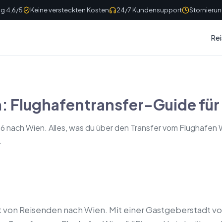
g 4,6/5
Keine versteckten Kosten
24/7 Kundensupport
Stornierun
Rei
: Flughafentransfer-Guide für
6 nach Wien. Alles, was du über den Transfer vom Flughafen 
.
lut von Reisenden nach Wien. Mit einer Gastgeberstadt v