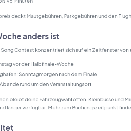
bis 45 Minuten
preis deckt Mautgebühren, Parkgebühren und den Flugh
oche anders ist
 Song Contest konzentriert sich auf ein Zeitfenster von
nstag vor der Halbfinale-Woche
lughafen: Sonntagmorgen nach dem Finale
: Abende rund um den Veranstaltungsort
chen bleibt deine Fahrzeugwahl offen. Kleinbusse und Mi
nd länger verfügbar. Mehr zum Buchungszeitpunkt finde
ltet