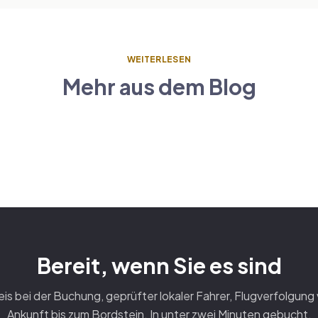
WEITERLESEN
Mehr aus dem Blog
nders machen
solltest: Timing-Tipps für Reisende
er für Fans
Bereit, wenn Sie es sind
is bei der Buchung, geprüfter lokaler Fahrer, Flugverfolgung
Ankunft bis zum Bordstein. In unter zwei Minuten gebucht.