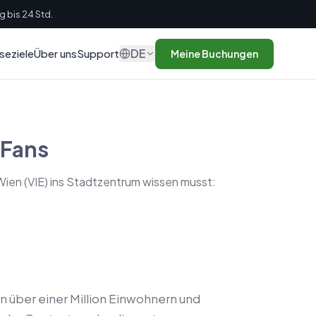
g bis 24 Std.
DE
seziele
Über uns
Support
Meine Buchungen
 Fans
Wien (VIE) ins Stadtzentrum wissen musst:
on über einer Million Einwohnern und