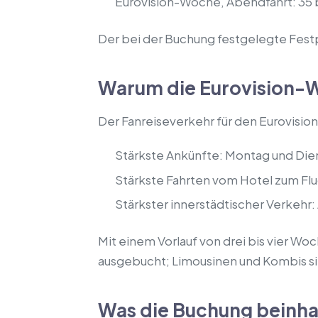
Eurovision-Woche, Abendfahrt: 35 
Der bei der Buchung festgelegte Fest
Warum die Eurovision-W
Der Fanreiseverkehr für den Eurovision
Stärkste Ankünfte: Montag und Die
Stärkste Fahrten vom Hotel zum F
Stärkster innerstädtischer Verkehr
Mit einem Vorlauf von drei bis vier Wo
ausgebucht; Limousinen und Kombis si
Was die Buchung beinha