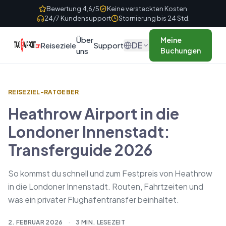
Skip to content
Bewertung 4,6/5
Keine versteckten Kosten
24/7 Kundensupport
Stornierung bis 24 Std.
Über
Meine
DE
Reiseziele
Support
uns
Buchungen
REISEZIEL-RATGEBER
Heathrow Airport in die
Londoner Innenstadt:
Transferguide 2026
So kommst du schnell und zum Festpreis von Heathrow
in die Londoner Innenstadt. Routen, Fahrtzeiten und
was ein privater Flughafentransfer beinhaltet.
2. FEBRUAR 2026
·
3 MIN. LESEZEIT