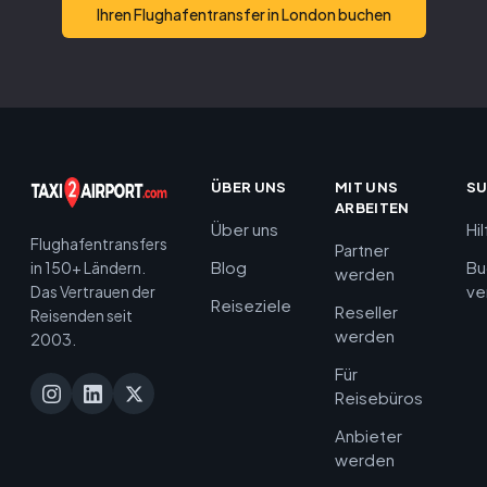
Ihren Flughafentransfer in London buchen
ÜBER UNS
MIT UNS
S
ARBEITEN
Über uns
Hi
Flughafentransfers
Partner
Blog
Bu
in 150+ Ländern.
werden
ve
Das Vertrauen der
Reiseziele
Reseller
Reisenden seit
werden
2003.
Für
Reisebüros
Anbieter
werden