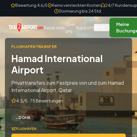
Skip to content
Bewertung 4,6/5
Keine versteckten Kosten
24/7 Kundensup
Stornierung bis 24 Std.
Über
Meine
DE
Reiseziele
Support
uns
Buchung
FLUGHAFENTRANSFER
Hamad International
Airport
Privattransfers zum Festpreis von und zum Hamad
International Airport, Qatar.
4.5/5 · 75 Bewertungen
←
DOHA
FLUGHÄFEN