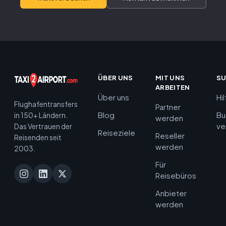
ÜBER UNS
MIT UNS
S
ARBEITEN
Über uns
Hi
Flughafentransfers
Partner
Blog
Bu
in 150+ Ländern.
werden
ve
Das Vertrauen der
Reiseziele
Reseller
Reisenden seit
werden
2003.
Für
Reisebüros
Anbieter
werden