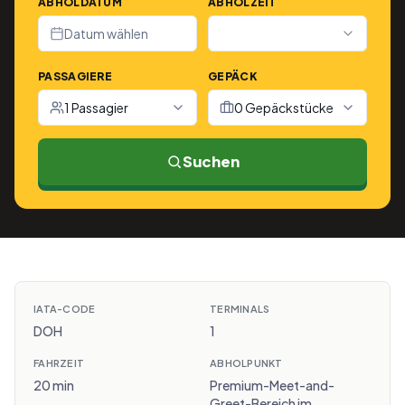
ABHOLDATUM
ABHOLZEIT
Datum wählen
PASSAGIERE
GEPÄCK
1 Passagier
0 Gepäckstücke
Suchen
IATA-CODE
TERMINALS
DOH
1
FAHRZEIT
ABHOLPUNKT
20 min
Premium-Meet-and-
Greet-Bereich im