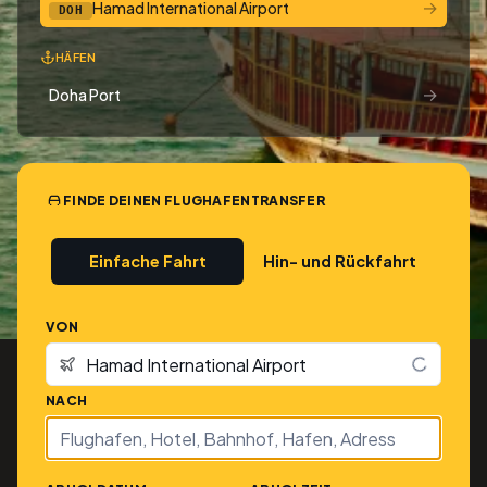
→
Hamad International Airport
DOH
HÄFEN
→
Doha Port
FINDE DEINEN FLUGHAFENTRANSFER
Einfache Fahrt
Hin- und Rückfahrt
VON
NACH