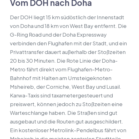
Vom DOH nach Doha
Der DOH liegt 15 km südöstlich der Innenstadt
von Doha und 18 km von West Bay entfernt. Die
G-Ring Road und der Doha Expressway
verbinden den Flughafen mit der Stadt, und ein
Privattransfer dauert außerhalb der Stoßzeiten
20 bis 30 Minuten. Die Rote Linie der Doha-
Metro fährt direkt vom Flughafen-Metro-
Bahnhof mit Halten am Umsteigeknoten
Msheireb, der Corniche, West Bay und Lusail.
Karwa-Taxis sind taxametergesteuert und
preiswert, können jedoch zu Stoßzeiten eine
Warteschlange haben. Die Straßen sind gut
ausgebaut und die Routen gut ausgeschildert.
Ein kostenloser Metrolink-Pendelbus fährt von
Msheireb in die meisten zentralen Stadtteile