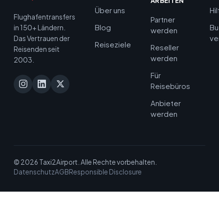
ARBEITEN
Über uns
Hi
Flughafentransfers
Partner
Blog
Bu
in 150+ Ländern.
werden
ve
Das Vertrauen der
Reiseziele
Reseller
Reisenden seit
werden
2003.
Für
Reisebüros
Anbieter
werden
© 2026 Taxi2Airport. Alle Rechte vorbehalten.
Datenschutz
AGB
Responsible Disclosure