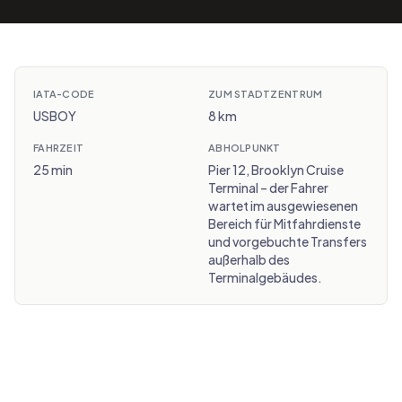
IATA-CODE
ZUM STADTZENTRUM
USBOY
8 km
FAHRZEIT
ABHOLPUNKT
25 min
Pier 12, Brooklyn Cruise
Terminal – der Fahrer
wartet im ausgewiesenen
Bereich für Mitfahrdienste
und vorgebuchte Transfers
außerhalb des
Terminalgebäudes.