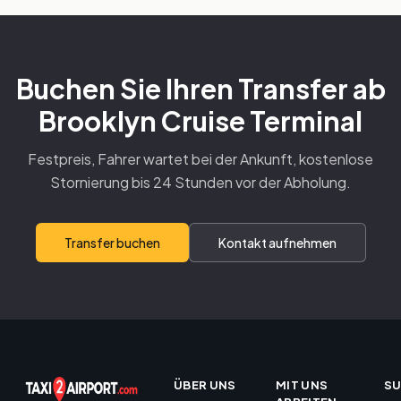
Buchen Sie Ihren Transfer ab
Brooklyn Cruise Terminal
Festpreis, Fahrer wartet bei der Ankunft, kostenlose
Stornierung bis 24 Stunden vor der Abholung.
Transfer buchen
Kontakt aufnehmen
ÜBER UNS
MIT UNS
S