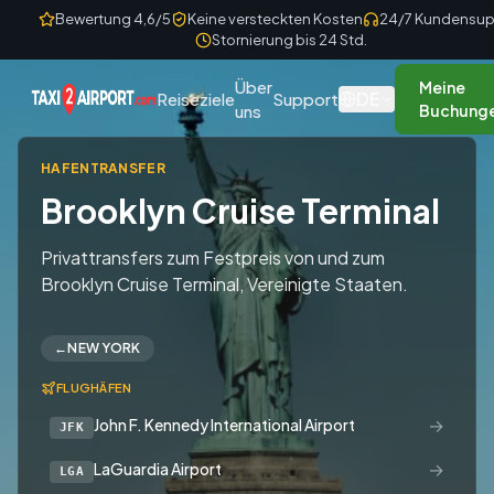
Skip to content
Bewertung 4,6/5
Keine versteckten Kosten
24/7 Kundensup
Stornierung bis 24 Std.
Über
Meine
DE
Reiseziele
Support
uns
Buchung
HAFENTRANSFER
Brooklyn Cruise Terminal
Privattransfers zum Festpreis von und zum
Brooklyn Cruise Terminal, Vereinigte Staaten.
←
NEW YORK
FLUGHÄFEN
→
John F. Kennedy International Airport
JFK
→
LaGuardia Airport
LGA