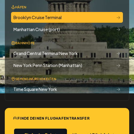
HÄFEN
→
Brooklyn Cruise Terminal
→
Manhattan Cruise (port)
BAHNHÖFE
→
Grand Central Terminal New York
→
New York Penn Station (Manhattan)
SEHENSWÜRDIGKEITEN
→
Time Square New York
FINDE DEINEN FLUGHAFENTRANSFER