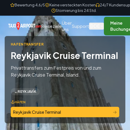
Skip to content
Bewertung 4,6/5
Keine versteckten Kosten
24/7 Kundensup
Stornierung bis 24 Std.
Über
Meine
DE
Reiseziele
Support
uns
Buchung
HAFENTRANSFER
Reykjavik Cruise Terminal
Privattransfers zum Festpreis von und zum
Reykjavik Cruise Terminal, Island.
←
REYKJAVÍK
HÄFEN
→
Reykjavik Cruise Terminal