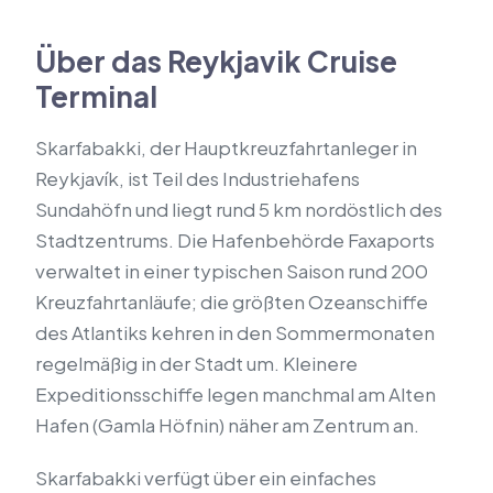
Über das Reykjavik Cruise
Terminal
Skarfabakki, der Hauptkreuzfahrtanleger in
Reykjavík, ist Teil des Industriehafens
Sundahöfn und liegt rund 5 km nordöstlich des
Stadtzentrums. Die Hafenbehörde Faxaports
verwaltet in einer typischen Saison rund 200
Kreuzfahrtanläufe; die größten Ozeanschiffe
des Atlantiks kehren in den Sommermonaten
regelmäßig in der Stadt um. Kleinere
Expeditionsschiffe legen manchmal am Alten
Hafen (Gamla Höfnin) näher am Zentrum an.
Skarfabakki verfügt über ein einfaches