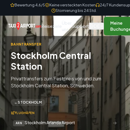
Skip to content
Bewertung 4,6/5
Keine versteckten Kosten
24/7 Kundensup
Stornierung bis 24 Std.
Über
Meine
DE
Reiseziele
Support
uns
Buchung
BAHNTRANSFER
Stockholm Central
Station
Privattransfers zum Festpreis von und zum
Stockholm Central Station, Schweden.
←
STOCKHOLM
FLUGHÄFEN
→
Stockholm Arlanda Airport
ARN