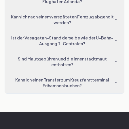
Flughafen Arlanda?
Kann ich nach einem verspäteten Fernzug abgeholt
werden?
Ist der Vasagatan-Stand derselbe wie der U-Bahn-
Ausgang T-Centralen?
Sind Mautgebühren und die Innenstadtmaut
enthalten?
Kann ich einen Transfer zum Kreuzfahrtterminal
Frihamnen buchen?