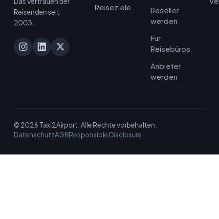
ve
Das Vertrauen der
Reiseziele
Reseller
Reisenden seit
werden
2003.
Für
Reisebüros
Anbieter
werden
© 2026 Taxi2Airport. Alle Rechte vorbehalten.
Datenschutz
AGB
Responsible Disclosure