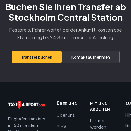
Buchen Sie Ihren Transfer ab
Stockholm Central Station
Festpreis, Fahrer wartet bei der Ankunft, kostenlose
Stornierung bis 24 Stunden vor der Abholung.
Transfer buchen
Kontakt aufnehmen
ÜBER UNS
MIT UNS
S
ARBEITEN
Über uns
Hi
Flughafentransfers
Partner
Blog
Bu
in 150+ Ländern.
werden