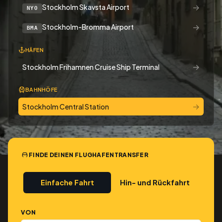
→
Stockholm Skavsta Airport
NYO
→
Stockholm-Bromma Airport
BMA
HÄFEN
→
Stockholm Frihamnen Cruise Ship Terminal
BAHNHÖFE
→
Stockholm Central Station
FINDE DEINEN FLUGHAFENTRANSFER
Einfache Fahrt
Hin- und Rückfahrt
VON