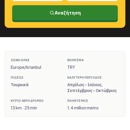
Αναζήτηση
ΖΏΝΗ ΏΡΑΣ
ΝΌΜΙΣΜΑ
Europe/Istanbul
TRY
ΓΛΏΣΣΑ
ΚΑΛΎΤΕΡΗ ΠΕΡΊΟΔΟΣ
Τουρκικά
Απρίλιος – Ιούνιος,
Σεπτέμβριος – Οκτώβριος
ΚΎΡΙΟ ΑΕΡΟΔΡΌΜΙΟ
ΠΛΗΘΥΣΜΌΣ
13 km · 25 min
1.4 million metro