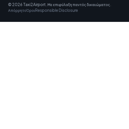
© 2026 Taxi2Airport. Με επιφύλαξη παντός δικαιώματος.
Απόρρητο
Όροι
Responsible Disclosure