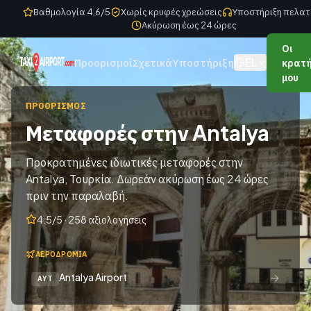
Skip to content
Βαθμολογία 4,6/5
Χωρίς κρυφές χρεώσεις
Υποστήριξη πελατ
Ακύρωση έως 24 ώρες
Οι
EL
Προορισμοί
Σχετικά
Υποστήριξη
κρατή
μου
ΠΡΟΟΡΙΣΜΌΣ
Μεταφορές στην Antalya
Προκρατημένες ιδιωτικές μεταφορές στην
Antalya, Τουρκία. Δωρεάν ακύρωση έως 24 ώρες
πριν την παραλαβή.
4.5/5 · 258 αξιολογήσεις
ΑΕΡΟΔΡΌΜΙΑ
→
Antalya Airport
AYT