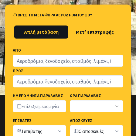
ΒΡΕΣ ΤΗ ΜΕΤΑΦΟΡΆ ΑΕΡΟΔΡΟΜΊΟΥ ΣΟΥ
Απλή μετάβαση
Μετ’ επιστροφής
ΑΠΌ
ΠΡΟΣ
ΗΜΕΡΟΜΗΝΊΑ ΠΑΡΑΛΑΒΉΣ
ΏΡΑ ΠΑΡΑΛΑΒΉΣ
Επίλεξε ημερομηνία
ΕΠΙΒΆΤΕΣ
ΑΠΟΣΚΕΥΈΣ
1 επιβάτης
0 αποσκευές