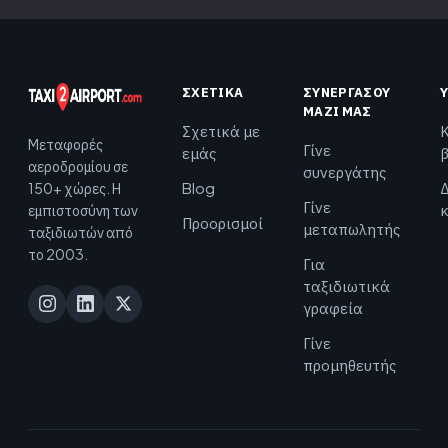
ΣΧΕΤΙΚΆ
ΣΥΝΕΡΓΆΣΟΥ
ΜΑΖΊ ΜΑΣ
Σχετικά με
Μεταφορές
Γίνε
εμάς
αεροδρομίου σε
συνεργάτης
Blog
Δ
150+ χώρες. Η
Γίνε
εμπιστοσύνη των
Προορισμοί
μεταπωλητής
ταξιδιωτών από
το 2003.
Για
ταξιδιωτικά
γραφεία
Γίνε
προμηθευτής