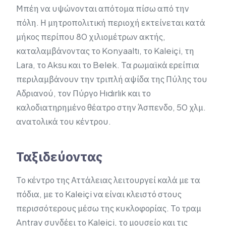
Μπέη να υψώνονται απότομα πίσω από την
πόλη. Η μητροπολιτική περιοχή εκτείνεται κατά
μήκος περίπου 80 χιλιομέτρων ακτής,
καταλαμβάνοντας το Konyaaltı, το Kaleiçi, τη
Lara, το Aksu και το Belek. Τα ρωμαϊκά ερείπια
περιλαμβάνουν την τριπλή αψίδα της Πύλης του
Αδριανού, τον Πύργο Hıdırlık και το
καλοδιατηρημένο θέατρο στην Άσπενδο, 50 χλμ.
ανατολικά του κέντρου.
Ταξιδεύοντας
Το κέντρο της Αττάλειας λειτουργεί καλά με τα
πόδια, με το Kaleiçi να είναι κλειστό στους
περισσότερους μέσω της κυκλοφορίας. Το τραμ
Antray συνδέει το Kaleiçi, το μουσείο και τις