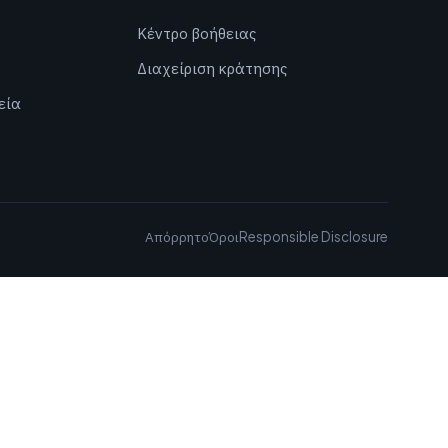
Κέντρο βοήθειας
Διαχείριση κράτησης
εία
Απόρρητο
Όροι
Responsible Disclosure