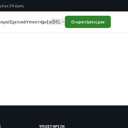
 έως 24 ώρες
EL
ισμοί
Σχετικά
Υποστήριξη
Οι κρατήσεις μου
Σ
ΥΠΟΣΤΉΡΙΞΗ