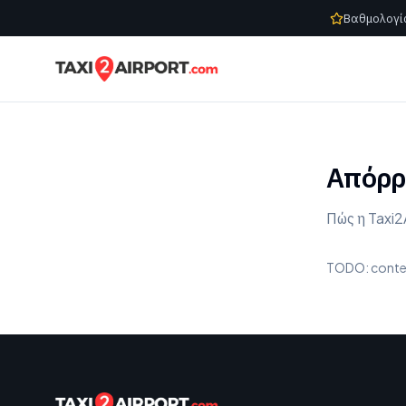
Skip to content
Βαθμολογί
Απόρρ
Πώς η Taxi2
TODO: conte