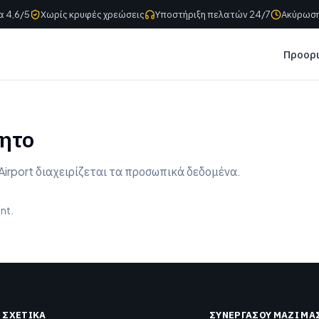
α 4,6/5
Χωρίς κρυφές χρεώσεις
Υποστήριξη πελατών 24/7
Ακύρωση
Προορ
ητο
Airport διαχειρίζεται τα προσωπικά δεδομένα.
nt.
ΣΧΕΤΙΚΆ
ΣΥΝΕΡΓΆΣΟΥ ΜΑΖΊ ΜΑ