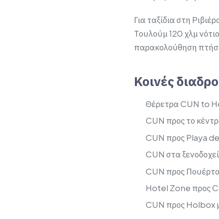
Για ταξίδια στη Ριβιέ
Τουλούμ 120 χλμ νότι
παρακολούθηση πτήσεω
Κοινές διαδρ
Θέρετρα CUN to Ho
CUN προς το κέντρ
CUN προς Playa de
CUN στα ξενοδοχεί
CUN προς Πουέρτο 
Hotel Zone προς C
CUN προς Holbox μ