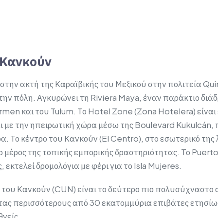
 Κανκούν
στην ακτή της Καραϊβικής του Μεξικού στην πολιτεία Qui
ην πόλη. Αγκυρώνει τη Riviera Maya, έναν παράκτιο διάδ
rmen και του Tulum. Το Hotel Zone (Zona Hotelera) είναι
 με την ηπειρωτική χώρα μέσω της Boulevard Kukulcán,
. Το κέντρο του Κανκούν (El Centro), στο εσωτερικό της
 μέρος της τοπικής εμπορικής δραστηριότητας. Το Puerto 
 εκτελεί δρομολόγια με φέρι για το Isla Mujeres.
ο του Κανκούν (CUN) είναι το δεύτερο πιο πολυσύχναστο 
ας περισσότερους από 30 εκατομμύρια επιβάτες ετησίως
θνείς.