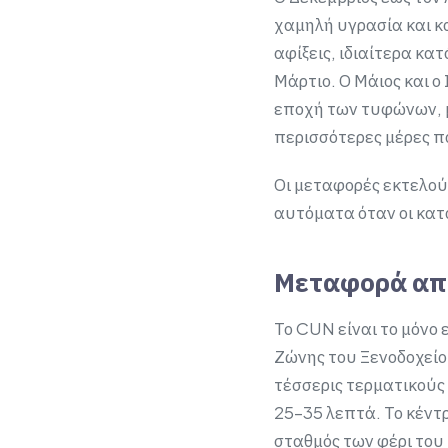
χαμηλή υγρασία και κα
αφίξεις, ιδιαίτερα κα
Μάρτιο. Ο Μάιος και ο 
εποχή των τυφώνων, με
περισσότερες μέρες π
Οι μεταφορές εκτελού
αυτόματα όταν οι κατ
Μεταφορά από
Το CUN είναι το μόνο 
Ζώνης του Ξενοδοχείο
τέσσερις τερματικούς
25–35 λεπτά. Το κέντρ
σταθμός των φέρι του