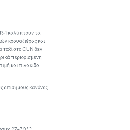
 R-1 καλύπτουν τα
μών κρουαζιέρας και
Τα ταξί στο CUN δεν
ορικά περιορισμένη
τιμή και πινακίδα
υς επίσημους κανόνες
ρασίες 27–30°C,