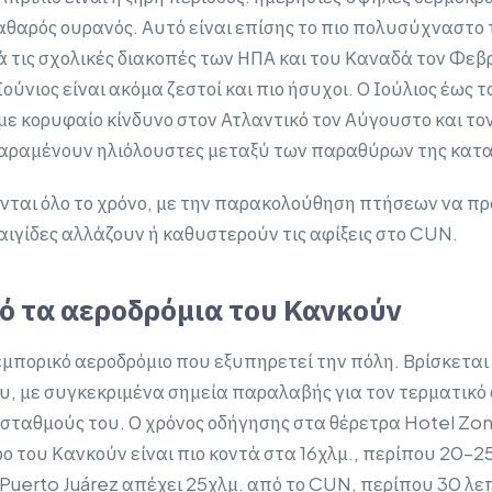
θαρός ουρανός. Αυτό είναι επίσης το πιο πολυσύχναστο τ
τά τις σχολικές διακοπές των ΗΠΑ και του Καναδά τον Φεβ
Ιούνιος είναι ακόμα ζεστοί και πιο ήσυχοι. Ο Ιούλιος έως τ
 κορυφαίο κίνδυνο στον Ατλαντικό τον Αύγουστο και τον 
αραμένουν ηλιόλουστες μεταξύ των παραθύρων της κατα
νται όλο το χρόνο, με την παρακολούθηση πτήσεων να π
αιγίδες αλλάζουν ή καθυστερούν τις αφίξεις στο CUN.
 τα αεροδρόμια του Κανκούν
εμπορικό αεροδρόμιο που εξυπηρετεί την πόλη. Βρίσκεται 
υ, με συγκεκριμένα σημεία παραλαβής για τον τερματικό
 σταθμούς του. Ο χρόνος οδήγησης στα θέρετρα Hotel Zon
ο του Κανκούν είναι πιο κοντά στα 16χλμ., περίπου 20–2
 Puerto Juárez απέχει 25χλμ. από το CUN, περίπου 30 λε