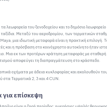
 τα λεωφορεία του ξενοδοχείου και το δημόσιο λεωφορείο
ταξίδια. Μεταξύ του αεροδρομίου, των τερματικών σταθ
 Maya, μια ιδιωτική μεταφορά είναι η πρακτική επιλογή. 
ές και η πρόσβαση στο κοινόχρηστο αυτοκίνητο ήταν ιστ
ιο. Μια εκ των προτέρων κράτηση μεταφοράς με σταθερή 
ετισμού αποφεύγει τη διαπραγμάτευση στο κράσπεδο.
 τοπικά οχήματα με άδεια κυκλοφορίας και ακολουθούν το
 στα Τερματικά 2, 3 και 4 CUN.
 για επίσκεψη
Απρίλιο είναι η ξηρή περίοδος: ημερήσιες υψηλές θερμοκ