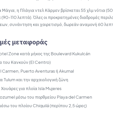
ρα Μάγια, η Πλάγια ντελ Κάρμεν βρίσκεται 55 χλμ νότια (50
α (90–110 λεπτά). Όλες οι προκρατημένες διαδρομές περι
ν, συνάντηση και χαιρετισμό, δωρεάν αναμονή 60 λεπτώ
ομές μεταφοράς
tel Zone κατά μήκος της Boulevard Kukulcán
ο του Κανκούν (El Centro)
l Carmen, Puerto Aventuras ή Akumal
α Tulum και την αρχαιολογική ζώνη
Χουάρες για πλοία Isla Mujeres
ozumel μέσω του πορθμείου Playa del Carmen
έσω του πλοίου Chiquilá (περίπου 2,5 ώρες)