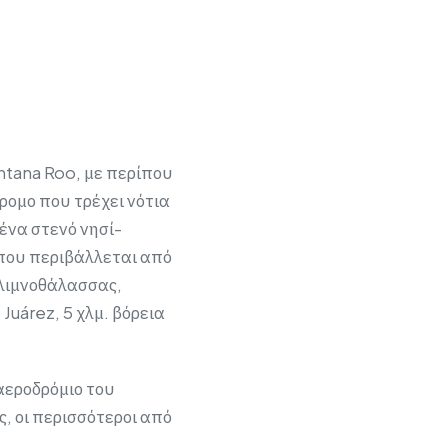
ntana Roo, με περίπου
ρομο που τρέχει νότια
 ένα στενό νησί-
 που περιβάλλεται από
 λιμνοθάλασσας,
Juárez, 5 χλμ. βόρεια
αεροδρόμιο του
, οι περισσότεροι από