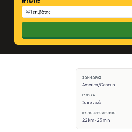
ΕΠΙΒΆΤΕΣ
1 επιβάτης
ΖΏΝΗ ΏΡΑΣ
America/Cancun
ΓΛΏΣΣΑ
Ισπανικά
ΚΎΡΙΟ ΑΕΡΟΔΡΌΜΙΟ
22 km · 25 min