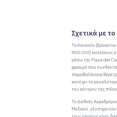
Σχετικά με το
Το Κανκούν βρίσκεται 
900.000 κατοίκους στ
μέσω της Playa del Ca
φραγμό που συνδέεται
παραθαλάσσια θέρετρα
κατέχει το μεγαλύτερο
του κέντρου της πόλης,
Το Διεθνές Αεροδρόμι
Μεξικού, εξυπηρετώντ
τους οποίους είναι διε