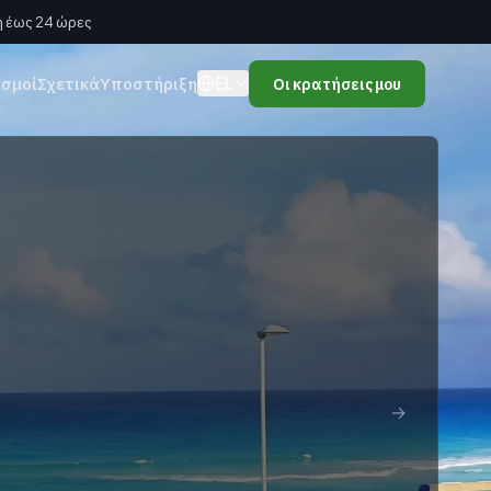
 έως 24 ώρες
EL
ισμοί
Σχετικά
Υποστήριξη
Οι κρατήσεις μου
→