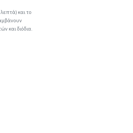
 λεπτά) και το
λαμβάνουν
ν και διόδια.