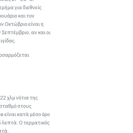
μήμα για διεθνείς
ρουάριο και τον
ον Οκτώβριο είναι η
Σεπτέμβριο, αν και οι
ιγίδας.
ροσαρμόζεται
22 χλμ νότια της
 σταθμό στους
e είναι κατά μέσο όρο
5 λεπτά. Ο τερματικός
πτά.