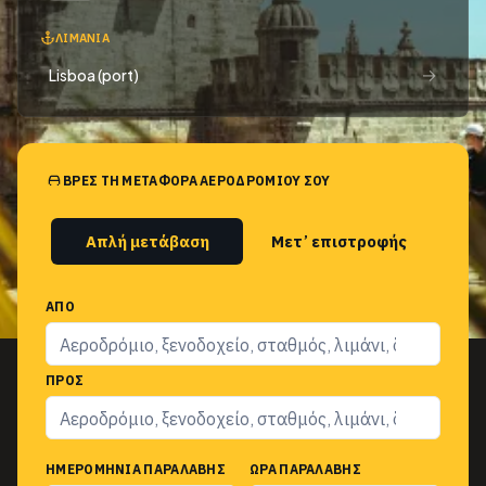
ΛΙΜΆΝΙΑ
→
Lisboa (port)
ΒΡΕΣ ΤΗ ΜΕΤΑΦΟΡΆ ΑΕΡΟΔΡΟΜΊΟΥ ΣΟΥ
Απλή μετάβαση
Μετ’ επιστροφής
ΑΠΌ
ΠΡΟΣ
ΗΜΕΡΟΜΗΝΊΑ ΠΑΡΑΛΑΒΉΣ
ΏΡΑ ΠΑΡΑΛΑΒΉΣ