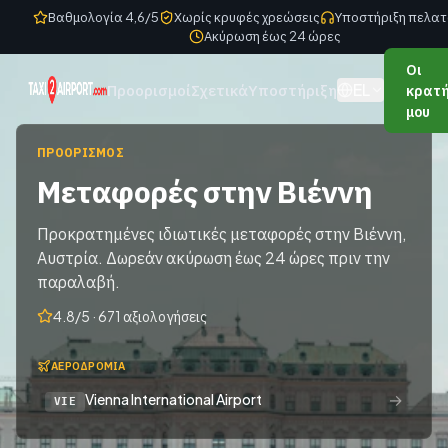
Skip to content
Βαθμολογία 4,6/5
Χωρίς κρυφές χρεώσεις
Υποστήριξη πελατ
Ακύρωση έως 24 ώρες
Οι
EL
Προορισμοί
Σχετικά
Υποστήριξη
κρατή
μου
ΠΡΟΟΡΙΣΜΌΣ
Μεταφορές στην Βιέννη
Προκρατημένες ιδιωτικές μεταφορές στην Βιέννη,
Αυστρία. Δωρεάν ακύρωση έως 24 ώρες πριν την
παραλαβή.
4.8/5 · 671 αξιολογήσεις
ΑΕΡΟΔΡΌΜΙΑ
→
Vienna International Airport
VIE