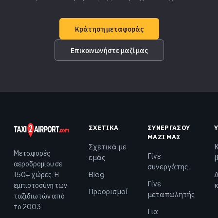
Κράτηση μεταφοράς
Επικοινωνήστε μαζί μας
ΣΧΕΤΙΚΆ
ΣΥΝΕΡΓΆΣΟΥ
ΜΑΖΊ ΜΑΣ
Σχετικά με
Μεταφορές
Γίνε
εμάς
αεροδρομίου σε
συνεργάτης
Blog
Δ
150+ χώρες. Η
Γίνε
εμπιστοσύνη των
Προορισμοί
μεταπωλητής
ταξιδιωτών από
το 2003.
Για