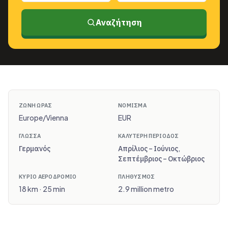
Αναζήτηση
ΖΏΝΗ ΏΡΑΣ
ΝΌΜΙΣΜΑ
Europe/Vienna
EUR
ΓΛΏΣΣΑ
ΚΑΛΎΤΕΡΗ ΠΕΡΊΟΔΟΣ
Γερμανός
Απρίλιος – Ιούνιος,
Σεπτέμβριος – Οκτώβριος
ΚΎΡΙΟ ΑΕΡΟΔΡΌΜΙΟ
ΠΛΗΘΥΣΜΌΣ
18 km · 25 min
2.9 million metro