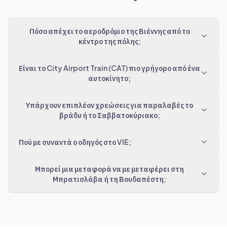
Πόσο απέχει το αεροδρόμιο της Βιέννης από το
κέντρο της πόλης;
Είναι το City Airport Train (CAT) πιο γρήγορο από ένα
αυτοκίνητο;
Υπάρχουν επιπλέον χρεώσεις για παραλαβές το
βράδυ ή το Σαββατοκύριακο;
Πού με συναντά ο οδηγός στο VIE;
Μπορεί μια μεταφορά να με μεταφέρει στη
Μπρατισλάβα ή τη Βουδαπέστη;