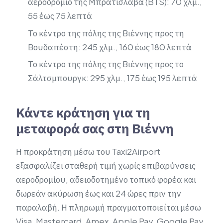
αεροδρόμιο της Μπρατισλάβα (BTS): 70 χλμ.,
55 έως 75 λεπτά
Το κέντρο της πόλης της Βιέννης προς τη
Βουδαπέστη: 245 χλμ., 160 έως 180 λεπτά
Το κέντρο της πόλης της Βιέννης προς το
Σάλτσμπουργκ: 295 χλμ., 175 έως 195 λεπτά
Κάντε κράτηση για τη
μεταφορά σας στη Βιέννη
Η προκράτηση μέσω του Taxi2Airport
εξασφαλίζει σταθερή τιμή χωρίς επιβαρύνσεις
αεροδρομίου, αδειοδοτημένο τοπικό φορέα και
δωρεάν ακύρωση έως και 24 ώρες πριν την
παραλαβή. Η πληρωμή πραγματοποιείται μέσω
Visa, Mastercard, Amex, Apple Pay, Google Pay,