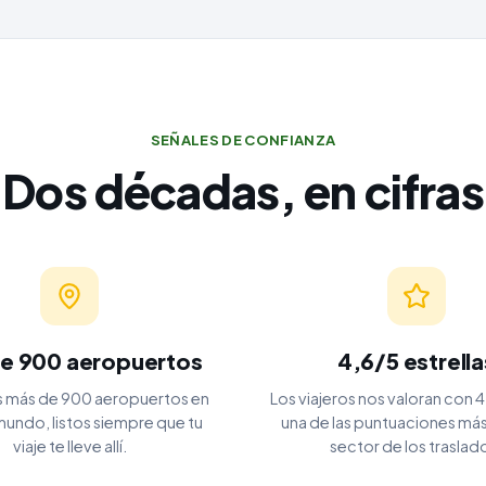
SEÑALES DE CONFIANZA
Dos décadas, en cifras
e 900 aeropuertos
4,6/5 estrella
 más de 900 aeropuertos en
Los viajeros nos valoran con 4
mundo, listos siempre que tu
una de las puntuaciones más 
viaje te lleve allí.
sector de los traslad