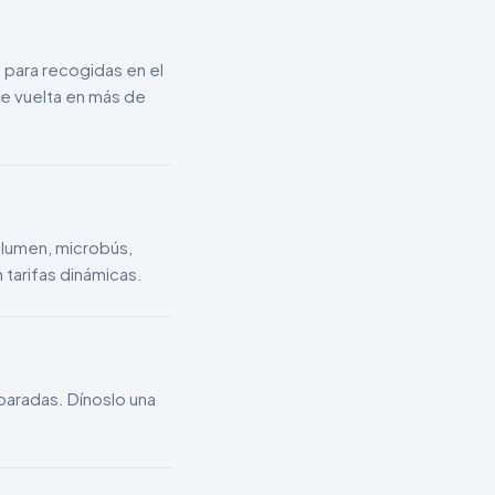
 para recogidas en el
de vuelta en más de
olumen, microbús,
 tarifas dinámicas.
s paradas. Dínoslo una