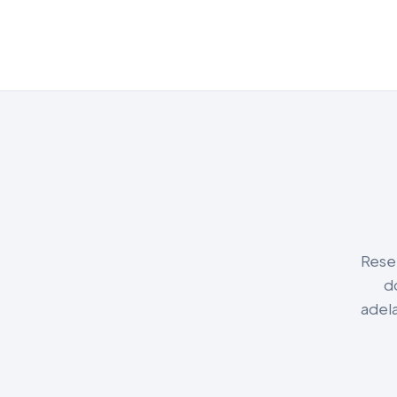
Reser
d
adel