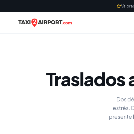
Skip to content
Valora
Traslados 
Dos déc
estrés. 
presente 