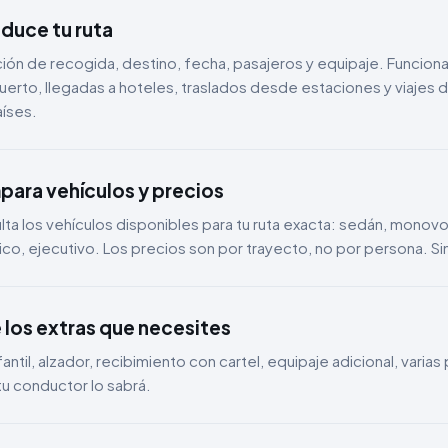
oduce tu ruta
ión de recogida, destino, fecha, pasajeros y equipaje. Funciona
erto, llegadas a hoteles, traslados desde estaciones y viajes 
aíses.
ara vehículos y precios
ta los vehículos disponibles para tu ruta exacta: sedán, monov
ico, ejecutivo. Los precios son por trayecto, no por persona. Sin
e los extras que necesites
infantil, alzador, recibimiento con cartel, equipaje adicional, varia
tu conductor lo sabrá.