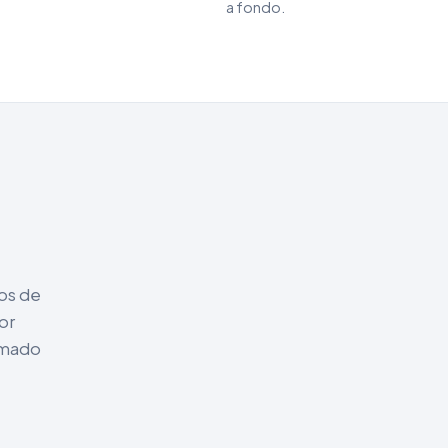
a fondo.
nos de
or
rmado