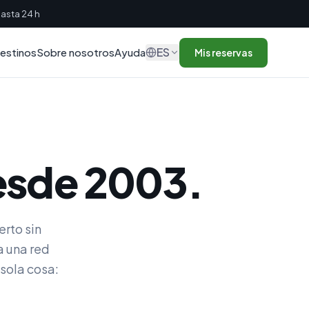
asta 24 h
ES
estinos
Sobre nosotros
Ayuda
Mis reservas
desde 2003.
erto sin
a una red
sola cosa: