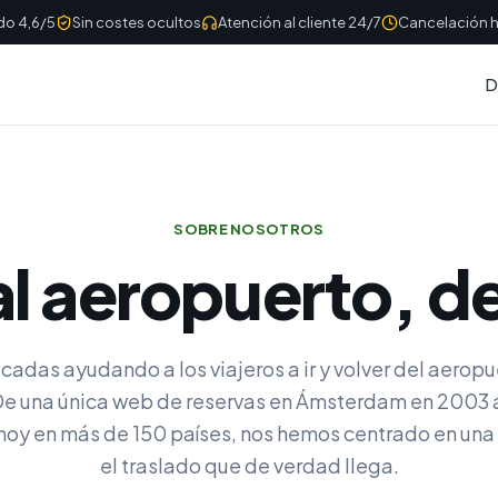
do 4,6/5
Sin costes ocultos
Atención al cliente 24/7
Cancelación h
D
SOBRE NOSOTROS
al aeropuerto, 
adas ayudando a los viajeros a ir y volver del aeropu
De una única web de reservas en Ámsterdam en 2003 
hoy en más de 150 países, nos hemos centrado en una 
el traslado que de verdad llega.