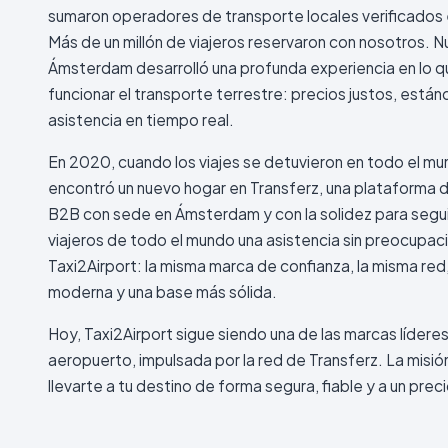
sumaron operadores de transporte locales verificados 
Más de un millón de viajeros reservaron con nosotros. 
Ámsterdam desarrolló una profunda experiencia en lo 
funcionar el transporte terrestre: precios justos, están
asistencia en tiempo real.
En 2020, cuando los viajes se detuvieron en todo el mu
encontró un nuevo hogar en Transferz, una plataforma d
B2B con sede en Ámsterdam y con la solidez para segui
viajeros de todo el mundo una asistencia sin preocupac
Taxi2Airport: la misma marca de confianza, la misma red
moderna y una base más sólida.
Hoy, Taxi2Airport sigue siendo una de las marcas líderes
aeropuerto, impulsada por la red de Transferz. La misi
llevarte a tu destino de forma segura, fiable y a un preci