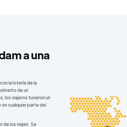
rdam a una
on la lotería de la
axímetro de un
 los viajeros tuvieron un
e en cualquier parte del
r de los viajes. Se