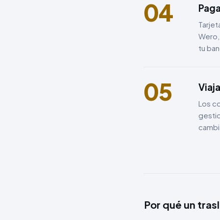
04
Paga
Tarjet
Wero, 
tu ban
05
Viaja
Los co
gestio
cambi
Por qué un tras