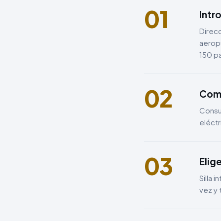
01
Intr
Direcc
aeropu
150 p
02
Comp
Consul
eléctr
03
Elig
Silla 
vez y 