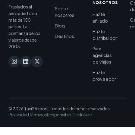
C
NOSOTROS
Traslados al
Sobre
de
aeropuerto en
Hazte
nosotros
Ge
más de 150
afiliado
Blog
re
países. La
Hazte
confianza de los
Destinos
distribuidor
viajeros desde
2003.
Para
agencias
de viajes
Hazte
proveedor
© 2026 Taxi2Airport. Todos los derechos reservados.
Privacidad
Términos
Responsible Disclosure