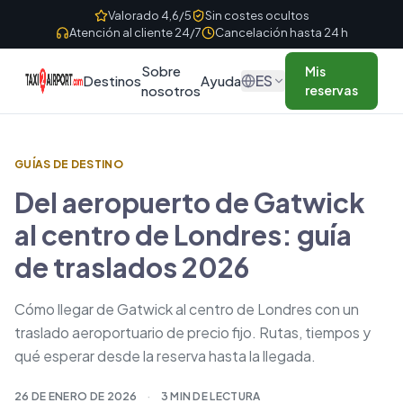
Skip to content
Valorado 4,6/5
Sin costes ocultos
Atención al cliente 24/7
Cancelación hasta 24 h
Sobre
Mis
ES
Destinos
Ayuda
nosotros
reservas
GUÍAS DE DESTINO
Del aeropuerto de Gatwick
al centro de Londres: guía
de traslados 2026
Cómo llegar de Gatwick al centro de Londres con un
traslado aeroportuario de precio fijo. Rutas, tiempos y
qué esperar desde la reserva hasta la llegada.
26 DE ENERO DE 2026
·
3 MIN DE LECTURA