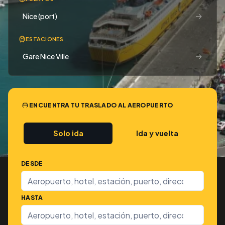
→
Nice (port)
ESTACIONES
→
Gare Nice Ville
ENCUENTRA TU TRASLADO AL AEROPUERTO
Solo ida
Ida y vuelta
DESDE
HASTA