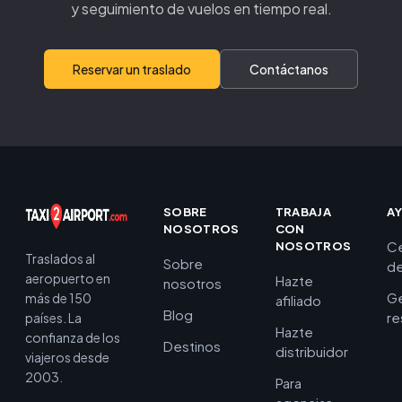
y seguimiento de vuelos en tiempo real.
Reservar un traslado
Contáctanos
SOBRE
TRABAJA
A
NOSOTROS
CON
C
NOSOTROS
Traslados al
Sobre
de
aeropuerto en
Hazte
nosotros
Ge
más de 150
afiliado
Blog
re
países. La
Hazte
confianza de los
Destinos
distribuidor
viajeros desde
2003.
Para