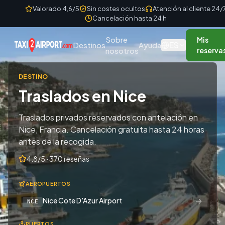
Skip to content
Valorado 4,6/5
Sin costes ocultos
Atención al cliente 24/
Cancelación hasta 24 h
Sobre
Mis
ES
Destinos
Ayuda
nosotros
reserva
DESTINO
Traslados en Nice
Traslados privados reservados con antelación en
Nice, Francia. Cancelación gratuita hasta 24 horas
antes de la recogida.
4.8/5 · 370 reseñas
AEROPUERTOS
→
Nice Cote D'Azur Airport
NCE
PUERTOS