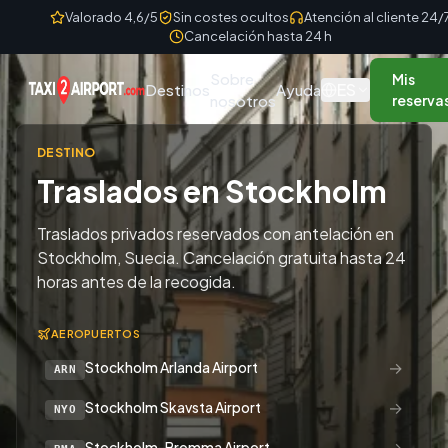
Skip to content
Valorado 4,6/5
Sin costes ocultos
Atención al cliente 24/
Cancelación hasta 24 h
Sobre
Mis
ES
Destinos
Ayuda
nosotros
reserva
DESTINO
Traslados en Stockholm
Traslados privados reservados con antelación en
Stockholm, Suecia. Cancelación gratuita hasta 24
horas antes de la recogida.
AEROPUERTOS
→
Stockholm Arlanda Airport
ARN
→
Stockholm Skavsta Airport
NYO
→
Stockholm-Bromma Airport