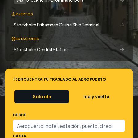
BMA
PUERTOS
→
Stockholm Frihamnen Cruise Ship Terminal
ESTACIONES
→
Stockholm Central Station
ENCUENTRA TU TRASLADO AL AEROPUERTO
Solo ida
Ida y vuelta
DESDE
HASTA