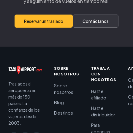
y seguimiento de vuelos en tiempo real.
Reservar un traslado
Contáctanos
SOBRE
TRABAJA
A
NOSOTROS
CON
C
NOSOTROS
Traslados al
Sobre
de
aeropuerto en
Hazte
nosotros
Ge
más de 150
afiliado
Blog
re
países. La
Hazte
confianza de los
Destinos
distribuidor
viajeros desde
2003.
Para
agencias