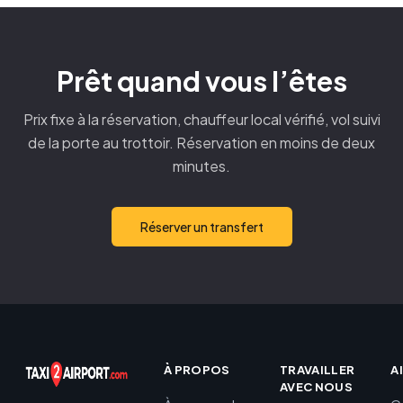
Prêt quand vous l’êtes
Prix fixe à la réservation, chauffeur local vérifié, vol suivi
de la porte au trottoir. Réservation en moins de deux
minutes.
Réserver un transfert
À PROPOS
TRAVAILLER
A
AVEC NOUS