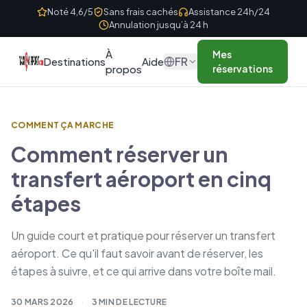
Skip to content
Noté 4,6/5
Sans frais cachés
Assistance 24h/24
Annulation jusqu’à 24 h
À
Mes
FR
Destinations
Aide
propos
réservations
COMMENT ÇA MARCHE
Comment réserver un
transfert aéroport en cinq
étapes
Un guide court et pratique pour réserver un transfert
aéroport. Ce qu'il faut savoir avant de réserver, les
étapes à suivre, et ce qui arrive dans votre boîte mail.
30 MARS 2026
·
3 MIN DE LECTURE