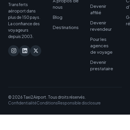
À propos de
C
Transferts
Devenir
nous
d
aéroport dans
affilié
Blog
G
plus de 150 pays.
Devenir
r
La confiance des
Destinations
revendeur
voyageurs
depuis 2003.
Pour les
agences
de voyage
Devenir
prestataire
© 2026 Taxi2Airport. Tous droits réservés.
Confidentialité
Conditions
Responsible disclosure