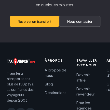
en quelques minutes.
Réserver un transfert
Nous contacter
À PROPOS
TRAVAILLER
A
AVEC NOUS
À propos de
C
Transferts
Devenir
nous
d
aéroport dans
affilié
Blog
G
plus de 150 pays.
Devenir
r
La confiance des
Destinations
revendeur
voyageurs
depuis 2003.
Pour les
agences