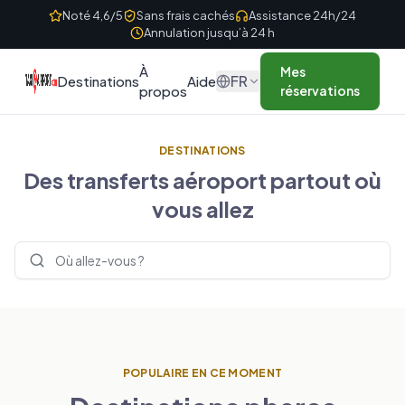
Skip to content
Noté 4,6/5
Sans frais cachés
Assistance 24h/24
Annulation jusqu’à 24 h
À
Mes
FR
Destinations
Aide
propos
réservations
DESTINATIONS
Des transferts aéroport partout où
vous allez
Rechercher des destinations
POPULAIRE EN CE MOMENT
ROYAUME-UNI
FRANCE