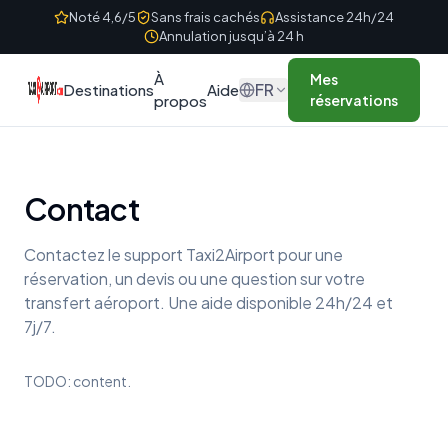
Skip to content
Noté 4,6/5
Sans frais cachés
Assistance 24h/24
Annulation jusqu’à 24 h
À
Mes
FR
Destinations
Aide
propos
réservations
Contact
Contactez le support Taxi2Airport pour une
réservation, un devis ou une question sur votre
transfert aéroport. Une aide disponible 24h/24 et
7j/7.
TODO: content.