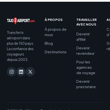
À PROPOS
TRAVAILLER
A
AVEC NOUS
À propos de
C
Transferts
Devenir
nous
d
aéroport dans
affilié
Blog
G
plus de 150 pays.
Devenir
r
La confiance des
Destinations
revendeur
voyageurs
depuis 2003.
Pour les
agences
de voyage
Devenir
prestataire