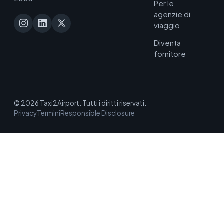
Per le
agenzie di
viaggio
Diventa
fornitore
© 2026 Taxi2Airport. Tutti i diritti riservati.
Privacy
Termini
Responsible Disclosure