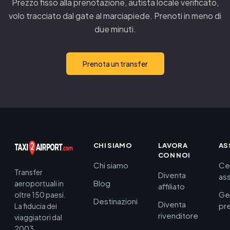
Prezzo fisso alla prenotazione, autista locale verificato,
volo tracciato dal gate al marciapiede. Prenoti in meno di
due minuti.
Prenota un transfer
CHI SIAMO
LAVORA
AS
CON NOI
Chi siamo
Ce
Transfer
Diventa
as
Blog
aeroportuali in
affiliato
Ge
oltre 150 paesi.
Destinazioni
Diventa
pr
La fiducia dei
rivenditore
viaggiatori dal
2003.