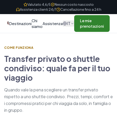
Skip to content
Valutato 4,6/5
Nessun costo nascosto
Assistenza clienti 24/7
Cancellazione fino a 24 h
Chi
Le mie
IT
Destinazioni
Assistenza
siamo
prenotazioni
COME FUNZIONA
Transfer privato o shuttle
condiviso: quale fa per il tuo
viaggio
Quando vale la pena scegliere un transfer privato
rispetto a uno shuttle condiviso. Prezzi, tempi, comfort e
i compromessi pratici per chi viaggia da solo, in famiglia o
in gruppo.