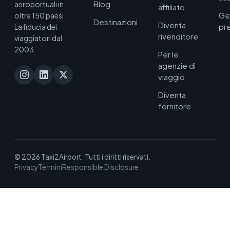
Blog
aeroportuali in
affiliato
Ge
oltre 150 paesi.
Destinazioni
Diventa
pr
La fiducia dei
rivenditore
viaggiatori dal
2003.
Per le
agenzie di
viaggio
Diventa
fornitore
© 2026 Taxi2Airport. Tutti i diritti riservati.
Privacy
Termini
Responsible Disclosure