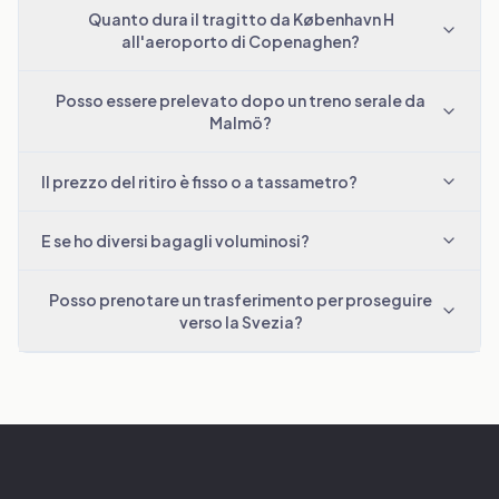
Quanto dura il tragitto da København H
all'aeroporto di Copenaghen?
Posso essere prelevato dopo un treno serale da
Malmö?
Il prezzo del ritiro è fisso o a tassametro?
E se ho diversi bagagli voluminosi?
Posso prenotare un trasferimento per proseguire
verso la Svezia?