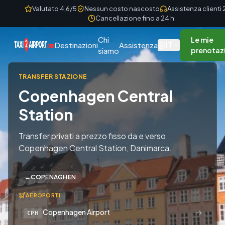
Skip to content
Valutato 4,6/5
Nessun costo nascosto
Assistenza clienti
Cancellazione fino a 24 h
Chi
Le mie
IT
Destinazioni
Assistenza
siamo
prenotaz
TRANSFER STAZIONE
Copenhagen Central
Station
Transfer privati a prezzo fisso da e verso
Copenhagen Central Station, Danimarca.
←
COPENAGHEN
AEROPORTI
→
Copenhagen Airport
CPH