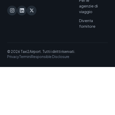
Per le
agenzie di
viaggio
Diventa
fornitore
© 2026 Taxi2Airport. Tutti i diritti riservati.
Privacy
Termini
Responsible Disclosure