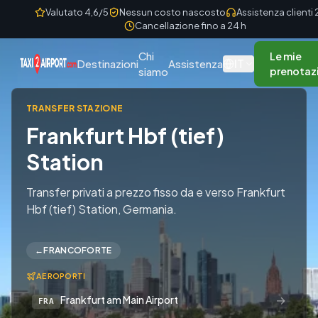
Skip to content
Valutato 4,6/5
Nessun costo nascosto
Assistenza clienti
Cancellazione fino a 24 h
Chi
Le mie
IT
Destinazioni
Assistenza
siamo
prenotaz
TRANSFER STAZIONE
Frankfurt Hbf (tief)
Station
Transfer privati a prezzo fisso da e verso Frankfurt
Hbf (tief) Station, Germania.
←
FRANCOFORTE
AEROPORTI
→
Frankfurt am Main Airport
FRA