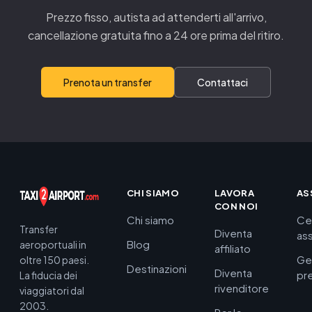
Prezzo fisso, autista ad attenderti all'arrivo,
cancellazione gratuita fino a 24 ore prima del ritiro.
Prenota un transfer
Contattaci
CHI SIAMO
LAVORA
AS
CON NOI
Chi siamo
Ce
Transfer
Diventa
as
Blog
aeroportuali in
affiliato
Ge
oltre 150 paesi.
Destinazioni
Diventa
pr
La fiducia dei
rivenditore
viaggiatori dal
2003.