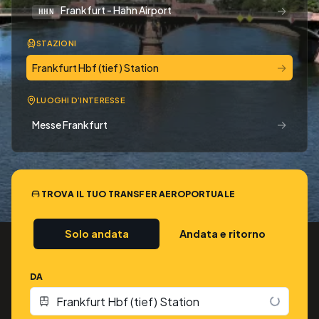
→
Frankfurt - Hahn Airport
HHN
STAZIONI
→
Frankfurt Hbf (tief) Station
LUOGHI D’INTERESSE
→
Messe Frankfurt
TROVA IL TUO TRANSFER AEROPORTUALE
Solo andata
Andata e ritorno
DA