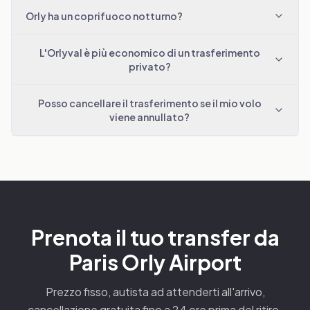
Orly ha un coprifuoco notturno?
L'Orlyval è più economico di un trasferimento
privato?
Posso cancellare il trasferimento se il mio volo
viene annullato?
Prenota il tuo transfer da
Paris Orly Airport
Prezzo fisso, autista ad attenderti all'arrivo,
cancellazione gratuita fino a 24 ore prima del ritiro.