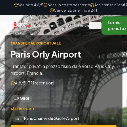
Skip to content
Valutato 4,6/5
Nessun costo nascosto
Assistenza clienti
Cancellazione fino a 24 h
Chi
Le mie
IT
Destinazioni
Assistenza
siamo
prenotaz
TRANSFER AEROPORTUALE
Paris Orly Airport
Transfer privati a prezzo fisso da e verso Paris Orly
Airport, Francia.
4.8/5 · 371 recensioni
←
PARIGI
AEROPORTI
→
Paris Charles de Gaulle Airport
CDG