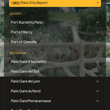
→
Paris Orly Airport
ORY
PORTI
→
Port Austerlitz Paris
→
Port of Bercy
→
Port of Grenelle
STAZIONI
→
Paris Gare d'Austerlitz
→
Paris Gare de l'Est
→
Paris Gare de Lyon
→
Paris Gare du Nord
→
Paris Gare Montparnasse