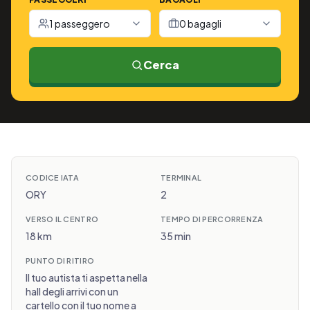
1 passeggero
0 bagagli
Cerca
CODICE IATA
TERMINAL
ORY
2
VERSO IL CENTRO
TEMPO DI PERCORRENZA
18 km
35 min
PUNTO DI RITIRO
Il tuo autista ti aspetta nella
hall degli arrivi con un
cartello con il tuo nome a