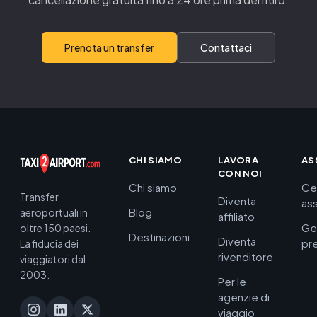
Prenota un transfer
Contattaci
CHI SIAMO
LAVORA
AS
CON NOI
Chi siamo
Ce
Transfer
Diventa
as
Blog
aeroportuali in
affiliato
Ge
oltre 150 paesi.
Destinazioni
Diventa
pr
La fiducia dei
rivenditore
viaggiatori dal
2003.
Per le
agenzie di
viaggio