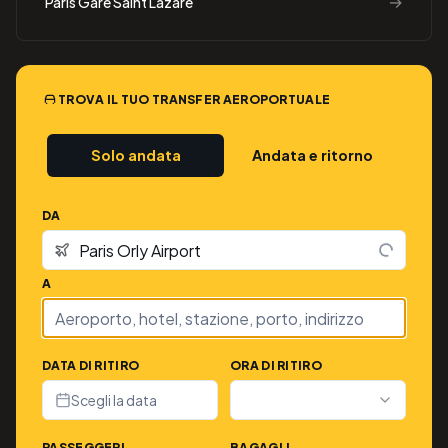
→
Paris Gare Saint Lazare
TROVA IL TUO TRANSFER AEROPORTUALE
Solo andata
Andata e ritorno
DA
A
DATA DI RITIRO
ORA DI RITIRO
Scegli la data
PASSEGGERI
BAGAGLI