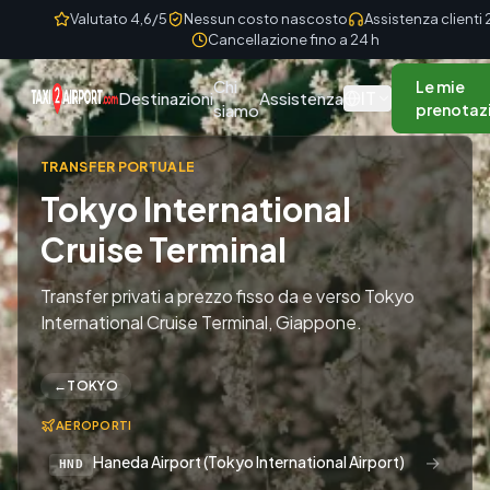
Skip to content
Valutato 4,6/5
Nessun costo nascosto
Assistenza clienti
Cancellazione fino a 24 h
Chi
Le mie
IT
Destinazioni
Assistenza
siamo
prenotaz
TRANSFER PORTUALE
Tokyo International
Cruise Terminal
Transfer privati a prezzo fisso da e verso Tokyo
International Cruise Terminal, Giappone.
←
TOKYO
AEROPORTI
→
Haneda Airport (Tokyo International Airport)
HND