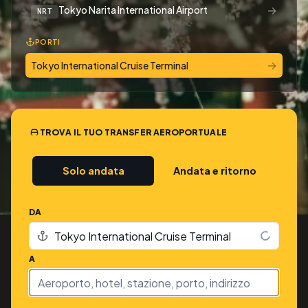
→
Tokyo Narita International Airport
NRT
PORTI
→
Tokyo International Cruise Terminal
TROVA IL TUO TRANSFER AEROPORTUALE
Solo andata
Andata e ritorno
DA
A