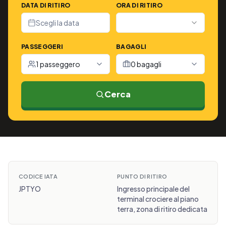
DATA DI RITIRO
ORA DI RITIRO
Scegli la data
PASSEGGERI
BAGAGLI
1 passeggero
0 bagagli
Cerca
CODICE IATA
PUNTO DI RITIRO
JPTYO
Ingresso principale del
terminal crociere al piano
terra, zona di ritiro dedicata