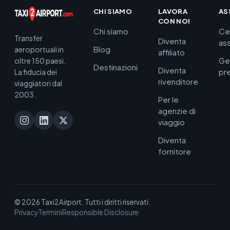
CHI SIAMO
LAVORA
AS
CON NOI
Chi siamo
Ce
Transfer
Diventa
as
Blog
aeroportuali in
affiliato
Ge
oltre 150 paesi.
Destinazioni
Diventa
pr
La fiducia dei
rivenditore
viaggiatori dal
2003.
Per le
agenzie di
viaggio
Diventa
fornitore
© 2026 Taxi2Airport. Tutti i diritti riservati.
Privacy
Termini
Responsible Disclosure