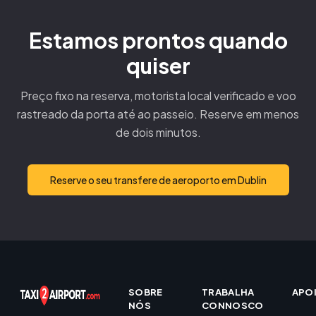
Estamos prontos quando
quiser
Preço fixo na reserva, motorista local verificado e voo
rastreado da porta até ao passeio. Reserve em menos
de dois minutos.
Reserve o seu transfere de aeroporto em Dublin
SOBRE
TRABALHA
APO
NÓS
CONNOSCO