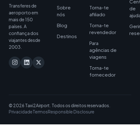
Cent
Transferes de
Sobre
Torna-te
de
aeroporto em
nós
afiliado
ajud
mais de 150
Blog
Torna-te
Geri
países. A
revendedor
rese
confiança dos
Destinos
viajantes desde
Para
2003.
agências de
viagens
Torna-te
fornecedor
© 2026 Taxi2Airport. Todos os direitos reservados.
Privacidade
Termos
Responsible Disclosure