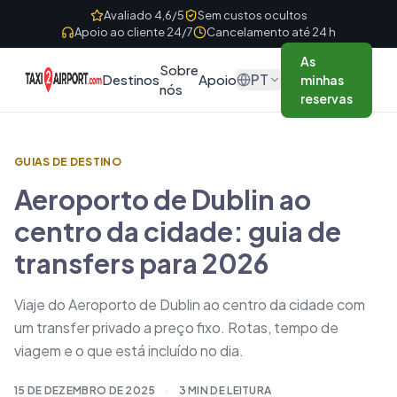
Skip to content
Avaliado 4,6/5
Sem custos ocultos
Apoio ao cliente 24/7
Cancelamento até 24 h
As
Sobre
PT
Destinos
Apoio
minhas
nós
reservas
GUIAS DE DESTINO
Aeroporto de Dublin ao
centro da cidade: guia de
transfers para 2026
Viaje do Aeroporto de Dublin ao centro da cidade com
um transfer privado a preço fixo. Rotas, tempo de
viagem e o que está incluído no dia.
15 DE DEZEMBRO DE 2025
·
3 MIN DE LEITURA