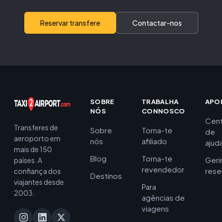
Reservar transfere
Contactar-nos
SOBRE
TRABALHA
APO
NÓS
CONNOSCO
Cent
Transferes de
Sobre
Torna-te
de
aeroporto em
nós
afiliado
ajud
mais de 150
Blog
Torna-te
Geri
países. A
revendedor
rese
confiança dos
Destinos
viajantes desde
Para
2003.
agências de
viagens