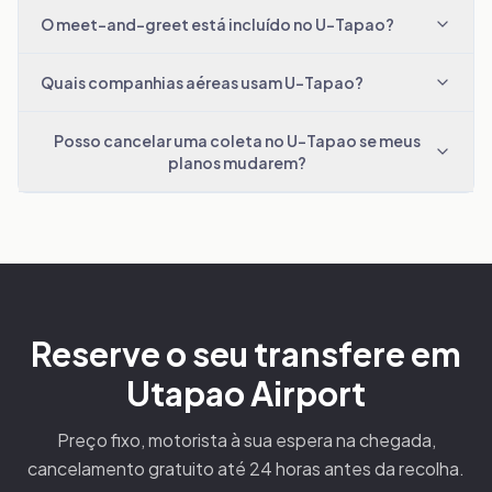
O meet-and-greet está incluído no U-Tapao?
Quais companhias aéreas usam U-Tapao?
Posso cancelar uma coleta no U-Tapao se meus
planos mudarem?
Reserve o seu transfere em
Utapao Airport
Preço fixo, motorista à sua espera na chegada,
cancelamento gratuito até 24 horas antes da recolha.