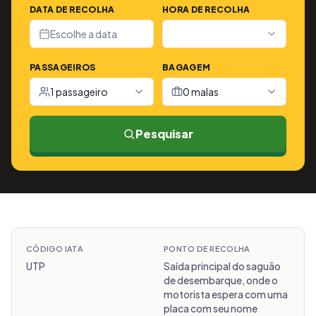
DATA DE RECOLHA
HORA DE RECOLHA
Escolhe a data
PASSAGEIROS
BAGAGEM
1 passageiro
0 malas
Pesquisar
CÓDIGO IATA
PONTO DE RECOLHA
UTP
Saída principal do saguão
de desembarque, onde o
motorista espera com uma
placa com seu nome