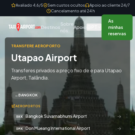
Skip to content
Avaliado 4,6/5
Sem custos ocultos
Apoio ao cliente 24/7
Cancelamento até 24 h
As
Sobre
PT
Destinos
Apoio
minhas
nós
reservas
TRANSFERE AEROPORTO
Utapao Airport
Transferes privados a preço fixo de e para Utapao
Airport, Tailândia.
←
BANGKOK
AEROPORTOS
→
Bangkok Suvarnabhumi Airport
BKK
→
Don Mueang International Airport
DMK