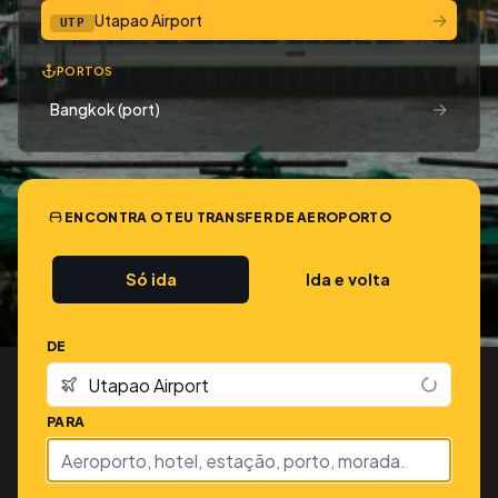
→
Utapao Airport
UTP
PORTOS
→
Bangkok (port)
ENCONTRA O TEU TRANSFER DE AEROPORTO
Só ida
Ida e volta
DE
PARA