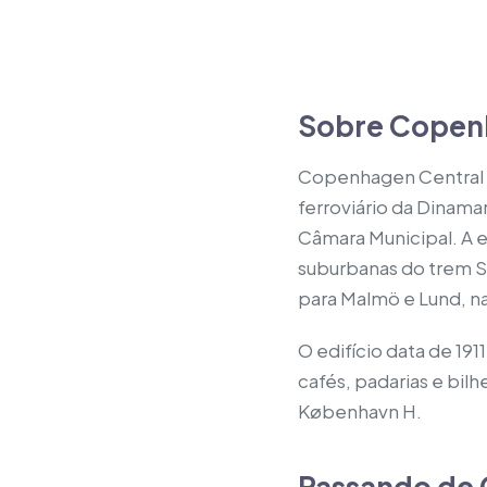
Sobre Copenh
Copenhagen Central S
ferroviário da Dinamar
Câmara Municipal. A e
suburbanas do trem S,
para Malmö e Lund, na
O edifício data de 19
cafés, padarias e bilh
København H.
Passando de 