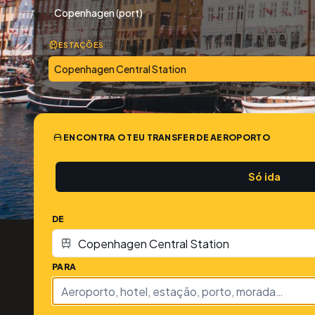
Copenhagen (port)
ESTAÇÕES
Copenhagen Central Station
ENCONTRA O TEU TRANSFER DE AEROPORTO
Só ida
DE
PARA