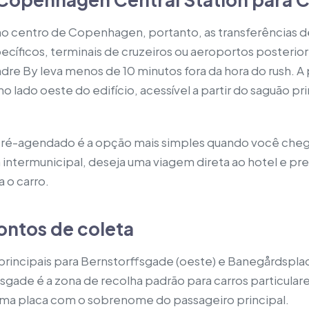
no centro de Copenhagen, portanto, as transferências 
pecíficos, terminais de cruzeiros ou aeroportos posteri
dre By leva menos de 10 minutos fora da hora do rush. A 
o lado oeste do edifício, acessível a partir do saguão pri
pré-agendado é a opção mais simples quando você che
ntermunicipal, deseja uma viagem direta ao hotel e pre
 o carro.
ontos de coleta
principais para Bernstorffsgade (oeste) e Banegårdsplad
fsgade é a zona de recolha padrão para carros particula
ma placa com o sobrenome do passageiro principal.