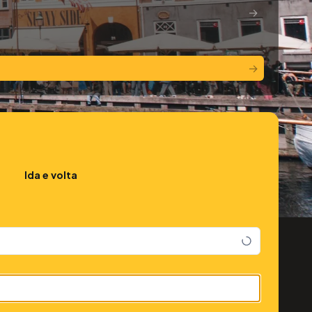
→
→
Ida e volta