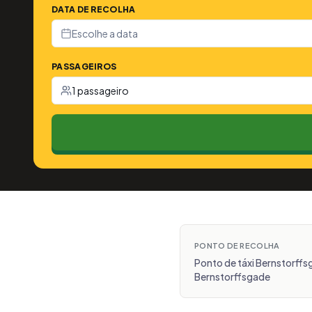
DATA DE RECOLHA
Escolhe a data
PASSAGEIROS
1 passageiro
PONTO DE RECOLHA
Ponto de táxi Bernstorffs
Bernstorffsgade