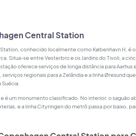
agen Central Station
tation, conhecido localmente como København H, é o 
ca. Situa-se entre Vesterbro e os Jardins do Tivoli, a cin
stação oferece serviços de longa distância para Aarhus e
 serviços regionais para a Zelândia e a linha Øresund qu
 Suécia.
11 e é um monumento classificado. No interior, o saguão a
eterias, e a linha Cityringen do metrô passa por baixo, 
Copenhagen Central Station para