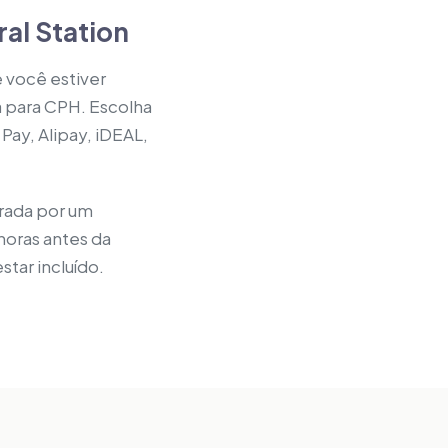
al Station
e você estiver
a para CPH. Escolha
Pay, Alipay, iDEAL,
erada por um
horas antes da
tar incluído.