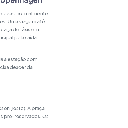
dele são normalmente
ores. Uma viagem até
praça de táxis em
ncipal pela saída
ga à estação com
cisa descer da
sen (leste). A praça
res pré-reservados. Os