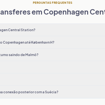
PERGUNTAS FREQUENTES
ransferes em Copenhagen Cent
gen Central Station?
to Copenhagen até København H?
turno saindo de Malmö?
ma conexão posterior com a Suécia?