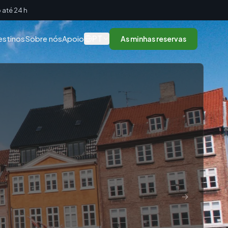
até 24 h
PT
estinos
Sobre nós
Apoio
As minhas reservas
→