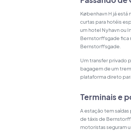
København H já está 
curtas para hotéis es
um hotel Nyhavn ou In
Bernstorffsgade fica n
Bernstorffsgade.
Um transfer privado 
bagagem de um trem i
plataforma direto para
Terminais e p
A estação tem saídas 
de táxis de Bernstorf
motoristas seguram u