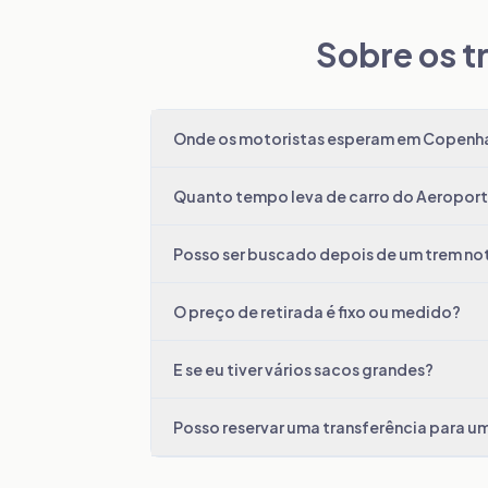
Sobre os t
Onde os motoristas esperam em Copenha
Quanto tempo leva de carro do Aeropor
Posso ser buscado depois de um trem no
O preço de retirada é fixo ou medido?
E se eu tiver vários sacos grandes?
Posso reservar uma transferência para u