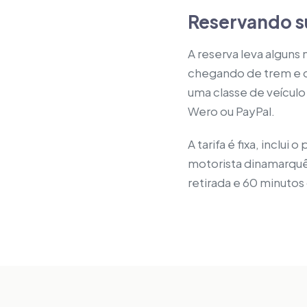
Reservando s
A reserva leva alguns 
chegando de trem e q
uma classe de veículo
Wero ou PayPal.
A tarifa é fixa, inclu
motorista dinamarquês
retirada e 60 minutos