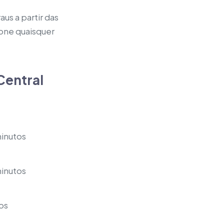
us a partir das
one quaisquer
Central
minutos
minutos
os