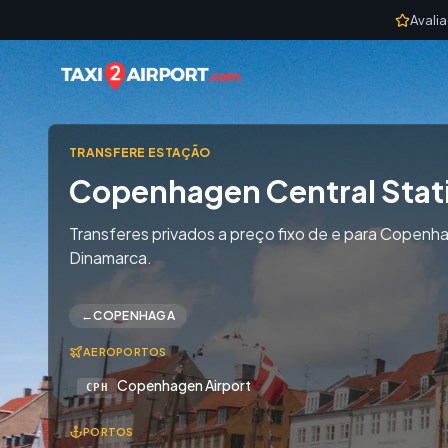
Skip to content
Avali
TRANSFERE ESTAÇÃO
Copenhagen Central Stat
Transferes privados a preço fixo de e para Copenha
Dinamarca.
←
COPENHAGA
AEROPORTOS
Copenhagen Airport
CPH
PORTOS