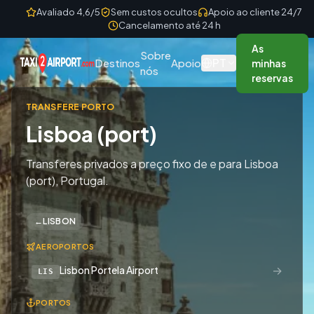
Skip to content
Avaliado 4,6/5
Sem custos ocultos
Apoio ao cliente 24/7
Cancelamento até 24 h
As
Sobre
PT
Destinos
Apoio
minhas
nós
reservas
TRANSFERE PORTO
Lisboa (port)
Transferes privados a preço fixo de e para Lisboa
(port), Portugal.
←
LISBON
AEROPORTOS
→
Lisbon Portela Airport
LIS
PORTOS