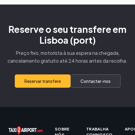
Reserve o seu transfere em
Lisboa (port)
Preço fixo, motorista à sua espera na chegada,
cancelamento gratuito até 24 horas antes da recolha.
Reservar transfere
Contactar-nos
SOBRE
TRABALHA
APO
NÓS
CONNOSCO