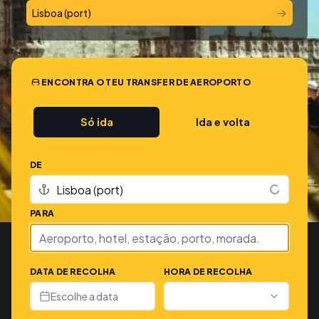
→
Lisboa (port)
ENCONTRA O TEU TRANSFER DE AEROPORTO
Só ida
Ida e volta
DE
PARA
DATA DE RECOLHA
HORA DE RECOLHA
Escolhe a data