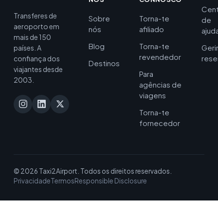
Cent
Transferes de
Sobre
Torna-te
de
aeroporto em
nós
afiliado
ajud
mais de 150
Blog
Torna-te
Geri
países. A
revendedor
rese
confiança dos
Destinos
viajantes desde
Para
2003.
agências de
viagens
Torna-te
fornecedor
© 2026 Taxi2Airport. Todos os direitos reservados.
Privacidade
Termos
Responsible Disclosure