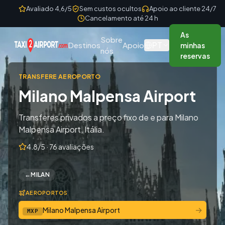
Skip to content
Avaliado 4,6/5
Sem custos ocultos
Apoio ao cliente 24/7
Cancelamento até 24 h
As
Sobre
PT
Destinos
Apoio
minhas
nós
reservas
TRANSFERE AEROPORTO
Milano Malpensa Airport
Transferes privados a preço fixo de e para Milano
Malpensa Airport, Itália.
4.8/5 · 76 avaliações
←
MILAN
AEROPORTOS
→
Milano Malpensa Airport
MXP