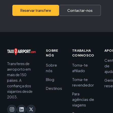
Reservar transfere
Contactar-nos
SOBRE
TRABALHA
APO
NÓS
CONNOSCO
Cent
Transferes de
Sobre
Torna-te
de
aeroporto em
nós
afiliado
ajud
mais de 150
Blog
Torna-te
Geri
países. A
revendedor
rese
confiança dos
Destinos
viajantes desde
Para
2003.
agências de
viagens