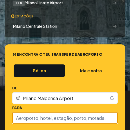
→
Milano Linate Airport
LIN
ESTAÇÕES
→
Milano Centrale Station
ENCONTRA O TEU TRANSFER DE AEROPORTO
Só ida
Ida e volta
DE
PARA