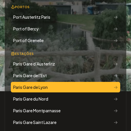
PORTOS
→
Port Austerlitz Paris
→
Port of Bercy
→
Port of Grenelle
ESTAÇÕES
→
Paris Gare d'Austerlitz
→
Paris Gare de l'Est
→
Paris Gare de Lyon
→
Paris Gare du Nord
→
Paris Gare Montparnasse
→
Paris Gare Saint Lazare