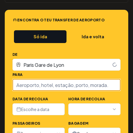
ENCONTRA O TEU TRANSFER DE AEROPORTO
Só ida
Ida e volta
DE
PARA
DATA DE RECOLHA
HORA DE RECOLHA
Escolhe a data
PASSAGEIROS
BAGAGEM