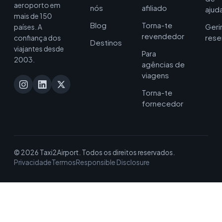
aeroporto em
nós
afiliado
ajud
mais de 150
Blog
Torna-te
Geri
países. A
revendedor
rese
confiança dos
Destinos
viajantes desde
Para
2003.
agências de
viagens
Torna-te
fornecedor
© 2026 Taxi2Airport. Todos os direitos reservados.
Privacidade
Termos
Responsible Disclosure