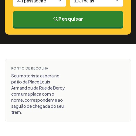
1 passageiro
0 malas
Pesquisar
PONTO DE RECOLHA
Seu motorista espera no
pátio da Place Louis
Armand ou da Rue de Bercy
com uma placa com o
nome, correspondente ao
saguão de chegada do seu
trem.