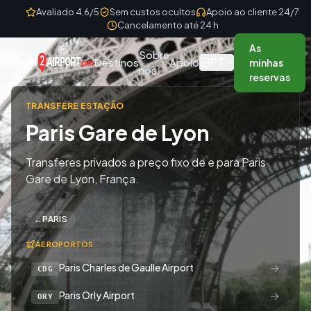
Skip to content
Avaliado 4,6/5
Sem custos ocultos
Apoio ao cliente 24/7
Cancelamento até 24 h
As
Sobre
PT
Destinos
Apoio
minhas
nós
reservas
TRANSFERE ESTAÇÃO
Paris Gare de Lyon
Transferes privados a preço fixo de e para Paris
Gare de Lyon, França.
←
PARIS
AEROPORTOS
→
Paris Charles de Gaulle Airport
CDG
→
Paris Orly Airport
ORY