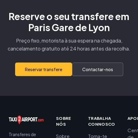
Reserve o seu transfere em
Paris Gare de Lyon
Preço fixo, motorista à sua espera na chegada,
cancelamento gratuito até 24 horas antes da recolha.
Reservar transfere
Contactar-nos
SOBRE
TRABALHA
APO
NÓS
CONNOSCO
Cent
Transferes de
Sobre
Torna-te
de