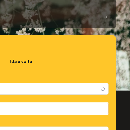
→
Ida e volta