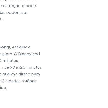
 de carregador pode
rodas podem ser
a.
pongi, Asakusa e
e além. O Disneyland
0 minutos,
m de 90 a 120 minutos
m que vão direto para
 à cidade litorânea
ico.