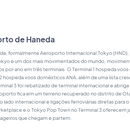
orto de Haneda
a, formalmente Aeroporto Internacional Tokyo (HND), 
Tokyo e um dos mais movimentados do mundo, movimen
s por ano em três terminais. O Terminal 1 hospeda voos
l 2 hospeda voos domésticos ANA, além de uma lista cre
rminal 3 foi rebatizado de terminal internacional e abrig
roporto fica em um terreno recuperado no distrito de Ot
 lado internacional e ligações ferroviárias diretas para 
etplace e o Tokyo Pop Town no Terminal 3 oferecem ja
sageiros que chegam e partem.