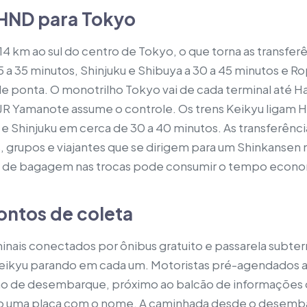
HND para Tokyo
14 km ao sul do centro de Tokyo, o que torna as transferê
25 a 35 minutos, Shinjuku e Shibuya a 30 a 45 minutos e R
 de ponta. O monotrilho Tokyo vai de cada terminal até
a JR Yamanote assume o controle. Os trens Keikyu ligam
 Shinjuku em cerca de 30 a 40 minutos. As transferência
, grupos e viajantes que se dirigem para um Shinkansen
 de bagagem nas trocas pode consumir o tempo econo
ontos de coleta
nais conectados por ônibus gratuito e passarela subterr
Keikyu parando em cada um. Motoristas pré-agendados
o de desembarque, próximo ao balcão de informações d
o uma placa com o nome. A caminhada desde o desemba