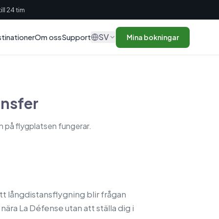
ll 24 tim
SV
tinationer
Om oss
Support
Mina bokningar
ansfer
en på flygplatsen fungerar.
ett långdistansflygning blir frågan
 nära La Défense utan att ställa dig i