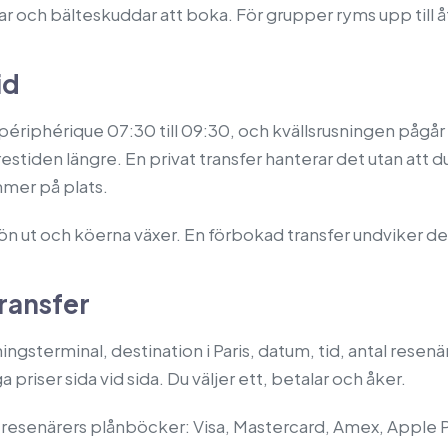
r och bälteskuddar att boka. För grupper ryms upp till åt
id
 périphérique 07:30 till 09:30, och kvällsrusningen pågår 1
tiden längre. En privat transfer hanterar det utan att du
mmer på plats.
n ut och köerna växer. En förbokad transfer undviker det.
transfer
sterminal, destination i Paris, datum, tid, antal resenär
a priser sida vid sida. Du väljer ett, betalar och åker.
resenärers plånböcker: Visa, Mastercard, Amex, Apple Pa