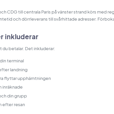
och CDG till centrala Paris på vänster strand körs med reg
ntetid och dörrleverans till svårhittade adresser. Förbok
r inkluderar
t du betalar. Det inkluderar:
din terminal
efter landning
ara flyttar upphämtningen
an inräknade
och din grupp
 efter resan