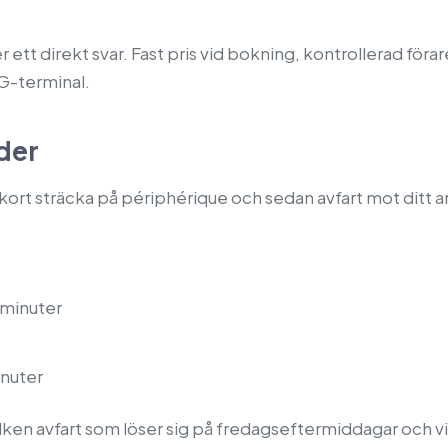
 ett direkt svar. Fast pris vid bokning, kontrollerad föra
G-terminal.
ider
 kort sträcka på périphérique och sedan avfart mot ditt a
0 minuter
minuter
 vilken avfart som löser sig på fredagseftermiddagar och v