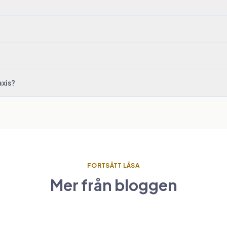
axis?
FORTSÄTT LÄSA
Mer från bloggen
gplatstransfer
passar din resa
gplatstransfer