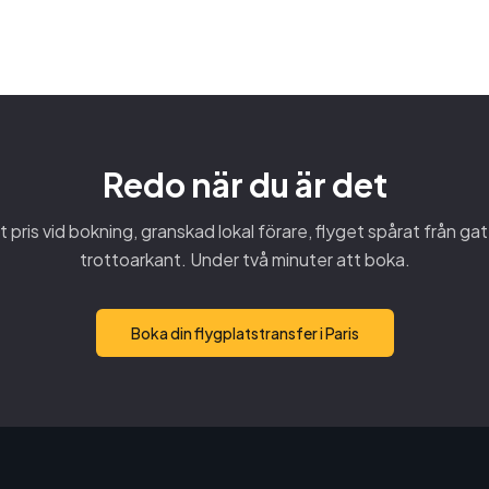
Redo när du är det
 pris vid bokning, granskad lokal förare, flyget spårat från gate
trottoarkant. Under två minuter att boka.
Boka din flygplatstransfer i Paris