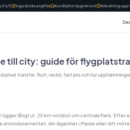
 4,6/5
Inga dolda avgifter
Kundtjänst dygnet runt
Avbokning upp ti
Des
e till city: guide för flygplatstr
med privat transfer. Rutt, restid, fast pris och hur upphämtning
ch ligger långt ut: 25 km nordost om centrala Paris. Efter 
i 6:e arrondissementet, din lägenhet i Marais eller ditt möte