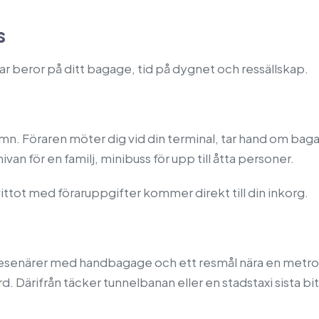
s
sar beror på ditt bagage, tid på dygnet och ressällskap.
tt namn. Föraren möter dig vid din terminal, tar hand om b
van för en familj, minibuss för upp till åtta personer.
ittot med föraruppgifter kommer direkt till din inkorg.
å resenärer med handbagage och ett resmål nära en metroli
ord. Därifrån täcker tunnelbanan eller en stadstaxi sista bi