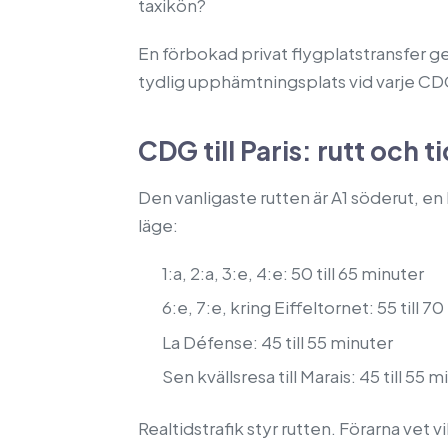
taxikön?
En förbokad privat flygplatstransfer ger
tydlig upphämtningsplats vid varje CD
CDG till Paris: rutt och t
Den vanligaste rutten är A1 söderut, en
läge:
1:a, 2:a, 3:e, 4:e: 50 till 65 minuter
6:e, 7:e, kring Eiffeltornet: 55 till 7
La Défense: 45 till 55 minuter
Sen kvällsresa till Marais: 45 till 55 
Realtidstrafik styr rutten. Förarna vet