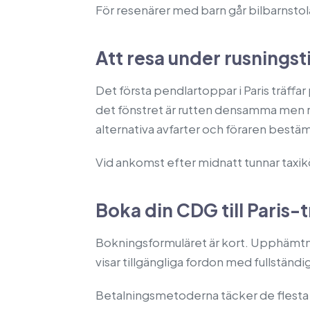
För resenärer med barn går bilbarnstola
Att resa under rusningst
Det första pendlartoppar i Paris träffar
det fönstret är rutten densamma men res
alternativa avfarter och föraren bestä
Vid ankomst efter midnatt tunnar taxikö
Boka din CDG till Paris-
Bokningsformuläret är kort. Upphämtning
visar tillgängliga fordon med fullständig
Betalningsmetoderna täcker de flesta 