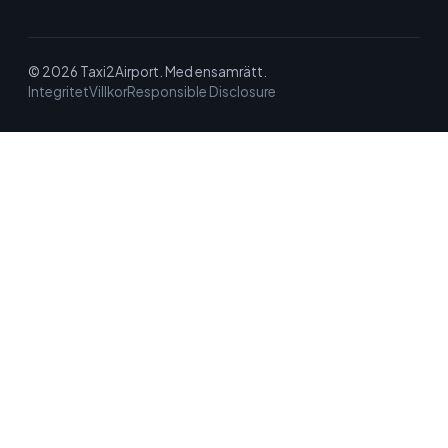
© 2026 Taxi2Airport. Med ensamrätt.
Integritet
Villkor
Responsible Disclosure