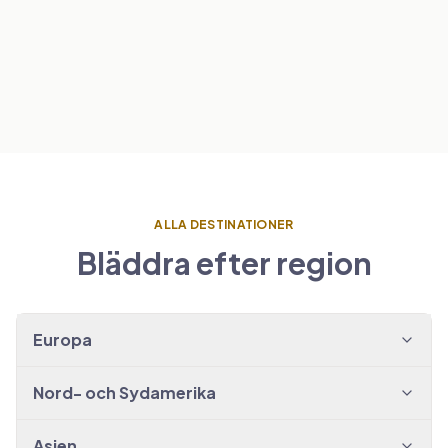
VISA TRANSFERS
→
Amsterdam
SPANIEN
VISA TRANSFERS
→
Barcelona
VISA TRANSFERS
→
VISA TRANSFERS
→
ALLA DESTINATIONER
Bläddra efter region
Europa
Nord- och Sydamerika
Asien