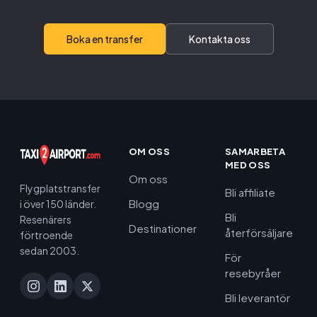
Boka en transfer
Kontakta oss
OM OSS
SAMARBETA
MED OSS
Om oss
Flygplatstransfer
Bli affiliate
Blogg
i över 150 länder.
Bli
Resenärers
Destinationer
återförsäljare
förtroende
sedan 2003.
För
resebyråer
Bli leverantör