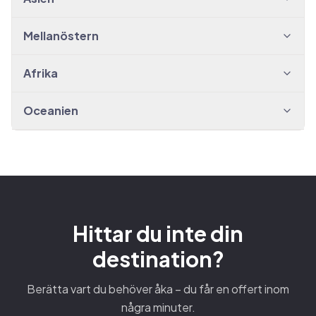
Mellanöstern
Afrika
Oceanien
Hittar du inte din
destination?
Berätta vart du behöver åka – du får en offert inom
några minuter.