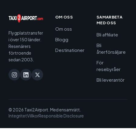
OM OSS
SAMARBETA
MED OSS
Om oss
Flygplatstransfer
Bli affiliate
Blogg
i över 150 länder.
Bli
Resenärers
Destinationer
återförsäljare
förtroende
sedan 2003.
För
resebyråer
Bli leverantör
© 2026 Taxi2Airport. Med ensamrätt.
Integritet
Villkor
Responsible Disclosure