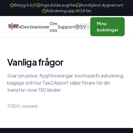
Skip to content
Betyg 4,6/5
Inga dolda avgifter
Kundtjänst dygnet runt
Avbokning upp till 24 tim
Om
Mina
SV
Destinationer
Support
oss
bokningar
Vanliga frågor
Svar om priser, flygförseningar, kostnadsfri avbokning,
bagage och hur Taxi2Airport väljer förare för din
transfer i över 150 länder.
TODO: content.