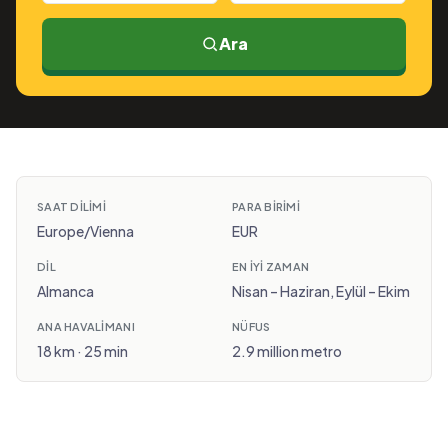
Ara
SAAT DILIMI
PARA BIRIMI
Europe/Vienna
EUR
DIL
EN IYI ZAMAN
Almanca
Nisan – Haziran, Eylül – Ekim
ANA HAVALIMANI
NÜFUS
18 km · 25 min
2.9 million metro