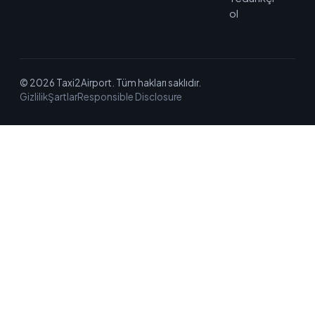
ol
© 2026 Taxi2Airport. Tüm hakları saklıdır.
Gizlilik
Şartlar
Responsible Disclosure