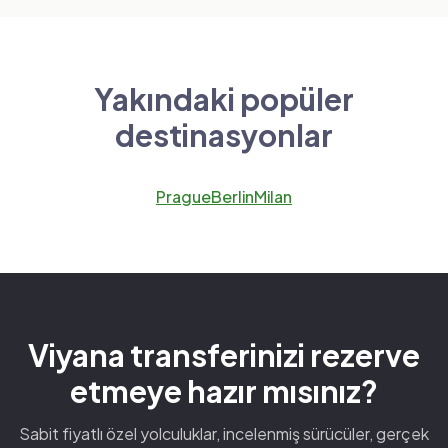
Yakındaki popüler
destinasyonlar
Prague
Berlin
Milan
Viyana transferinizi rezerve
etmeye hazır mısınız?
Sabit fiyatlı özel yolculuklar, incelenmiş sürücüler, gerçek