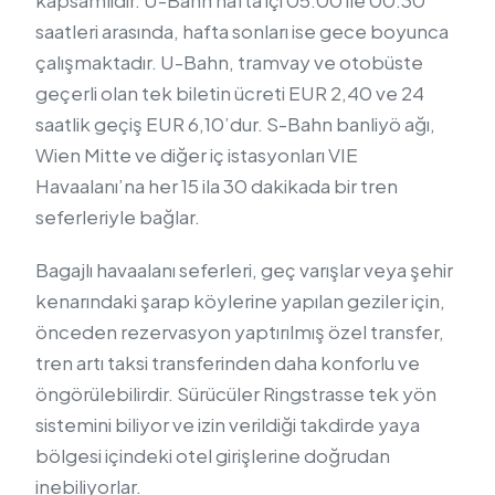
kapsamlıdır. U-Bahn hafta içi 05:00 ile 00:30
saatleri arasında, hafta sonları ise gece boyunca
çalışmaktadır. U-Bahn, tramvay ve otobüste
geçerli olan tek biletin ücreti EUR 2,40 ve 24
saatlik geçiş EUR 6,10’dur. S-Bahn banliyö ağı,
Wien Mitte ve diğer iç istasyonları VIE
Havaalanı’na her 15 ila 30 dakikada bir tren
seferleriyle bağlar.
Bagajlı havaalanı seferleri, geç varışlar veya şehir
kenarındaki şarap köylerine yapılan geziler için,
önceden rezervasyon yaptırılmış özel transfer,
tren artı taksi transferinden daha konforlu ve
öngörülebilirdir. Sürücüler Ringstrasse tek yön
sistemini biliyor ve izin verildiği takdirde yaya
bölgesi içindeki otel girişlerine doğrudan
inebiliyorlar.