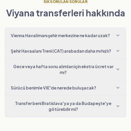
SIK SORULAN SORULAR
Viyana transferleri hakkında
Vienna Havalimanı şehir merkezine ne kadar uzak?
Şehir Havaalanı Treni (CAT) arabadan daha mı hızlı?
Gece veya hafta sonu alımları için ekstra ücret var
mı?
Sürücü benimle VIE'de nerede buluşacak?
Transfer beni Bratislava'ya ya da Budapeşte'ye
götürebilir mi?