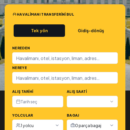
HAVALIMANI TRANSFERINI BUL
Tek yön
Gidiş-dönüş
NEREDEN
NEREYE
ALIŞ TARIHI
ALIŞ SAATI
Tarih seç
YOLCULAR
BAGAJ
1 yolcu
0 parça bagaj