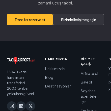
zamanlı uçuş takibi.
Transfer rezerve et
Bizimle iletişime geçin
HAKKIMIZDA
BIZIMLE
D
ÇALIŞ
Hakkımızda
Y
150+ ülkede
Affiliate ol
m
Blog
havalimanı
Bayi ol
R
transferleri.
Destinasyonlar
y
2003’ten beri
Seyahat
yolcuların güveni.
acenteleri
için
Tedarikçi