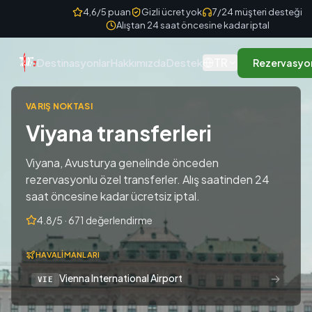
Skip to content
4,6/5 puan
Gizli ücret yok
7/24 müşteri desteği
Alıştan 24 saat öncesine kadar iptal
TR
Destinasyonlar
Hakkımızda
Destek
Rezervasyo
VARIŞ NOKTASI
Viyana transferleri
Viyana, Avusturya genelinde önceden
rezervasyonlu özel transferler. Alış saatinden 24
saat öncesine kadar ücretsiz iptal.
4.8/5 · 671 değerlendirme
HAVALIMANLARI
→
Vienna International Airport
VIE