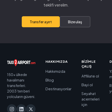
teklifi verelim.
Transfer ayırt
Bize ulaş
HAKKIMIZDA
BIZIMLE
D
ÇALIŞ
Hakkımızda
Y
150+ ülkede
Affiliate ol
m
Blog
havalimanı
Bayi ol
R
transferleri.
Destinasyonlar
y
2003’ten beri
Seyahat
yolcuların güveni.
acenteleri
için