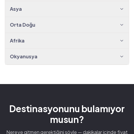
Asya
Orta Doğu
Afrika
Okyanusya
Destinasyonunu bulamıyor
musun?
Nereye gitmen gerektiğini söyle — dakikalar içinde fiyat