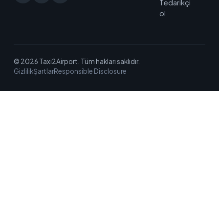
Tedarikçi
ol
© 2026 Taxi2Airport. Tüm hakları saklıdır.
Gizlilik
Şartlar
Responsible Disclosure