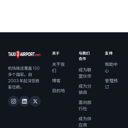
目的地
2025年12月1日
目的地
目的地
目的地
关于
与我们
支持
合作
关于我
帮助中
机场接送覆盖 150
成为联
们
心
多个国家。自
盟伙伴
博客
管理预
2003 年起深受旅
成为分
订
客信赖。
目的地
销商
面向旅
行社
成为供
应商