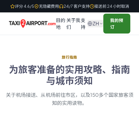
Skip to content
评分 4.6/5
无隐藏费用
24/7 客户支持
接送前 24 小时取消
目的
关于我
支
我的预
ZH
地
们
持
订
旅行指南
凯夫拉维克机场到雷克雅未克：接
为旅客准备的实用攻略、指南
送方式对比
与城市须知
包车接送、Flybus 式班车、租车还是出租车站：从凯夫拉维
克机场到雷克雅未克的这几种交通方式，在车程时间、舒适
关于机场接送、从机场前往市区，以及150多个国家旅客须
度以及价格是否提前固定等方面究竟有何不同，本文逐一为
知的实用读物。
您对比说明。
2026年7月10日
蓬塔卡纳机场接送指南
2026年世界杯机场接送：球迷出行指南
2026年7月10日
欧洲歌唱大赛2026维也纳：歌迷机场接送指南
2026年旅行趋势：旅行者正在做哪些不同的选
2026年4月27日
指南
择
2026年4月20日
指南