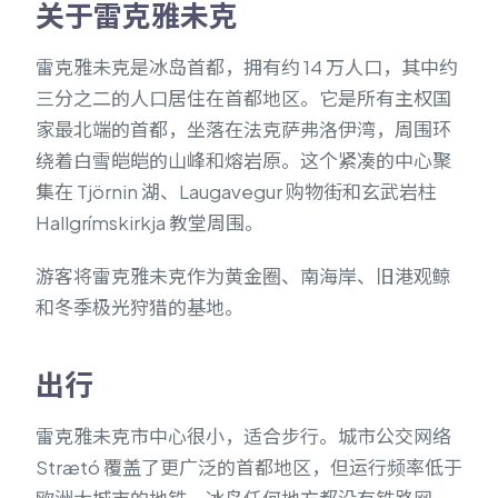
关于雷克雅未克
雷克雅未克是冰岛首都，拥有约 14 万人口，其中约
三分之二的人口居住在首都地区。它是所有主权国
家最北端的首都，坐落在法克萨弗洛伊湾，周围环
绕着白雪皑皑的山峰和熔岩原。这个紧凑的中心聚
集在 Tjörnin 湖、Laugavegur 购物街和玄武岩柱
Hallgrímskirkja 教堂周围。
游客将雷克雅未克作为黄金圈、南海岸、旧港观鲸
和冬季极光狩猎的基地。
出行
雷克雅未克市中心很小，适合步行。城市公交网络
Strætó 覆盖了更广泛的首都地区，但运行频率低于