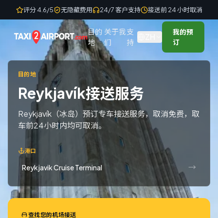
Skip to content
评分 4.6/5
无隐藏费用
24/7 客户支持
接送前 24 小时取消
目的
关于我
支
我的预
ZH
地
们
持
订
目的地
Reykjavík接送服务
Reykjavík（冰岛）预订专车接送服务，取消免费，取
车前24小时内均可取消。
港口
→
Reykjavik Cruise Terminal
查找您的机场接送