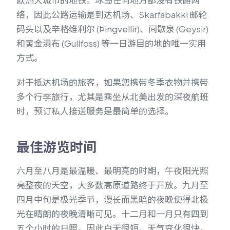
欧洲大城市的地铁。冰岛任何地方都没有铁路网
络，因此公路运输是到达机场、Skarfabakki 邮轮
码头以及辛格维利尔 (Þingvellir)、间歇泉 (Geysir)
和黄金瀑布 (Gullfoss) 等一日游目的地的唯一实用
方式。
对于抵达机场的旅客，如果您携带冬季衣物并携带
多个行李旅行，尤其是乘坐从北美出发的深夜航班
时，预订私人接送服务是最简单的选择。
最佳游览时间
六月至八月是最温暖、最明亮的时期，午夜阳光照
亮整夜的天空，大多数高原道路终于开放。九月至
四月中旬是极光季节，漫长而黑暗的夜晚使得北极
光在晴朗的夜晚清晰可见。十二月和一月只有四到
五个小时的日照，因此白天很短，天气变化很快。