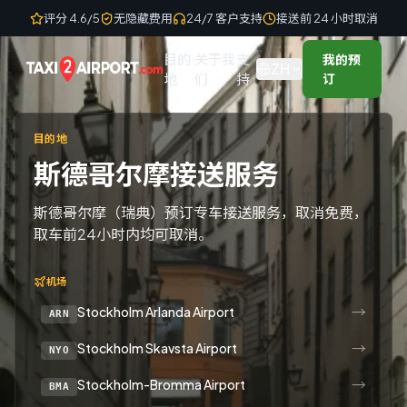
Skip to content
评分 4.6/5
无隐藏费用
24/7 客户支持
接送前 24 小时取消
目的
关于我
支
我的预
ZH
地
们
持
订
目的地
斯德哥尔摩接送服务
斯德哥尔摩（瑞典）预订专车接送服务，取消免费，
取车前24小时内均可取消。
机场
→
Stockholm Arlanda Airport
ARN
→
Stockholm Skavsta Airport
NYO
→
Stockholm-Bromma Airport
BMA