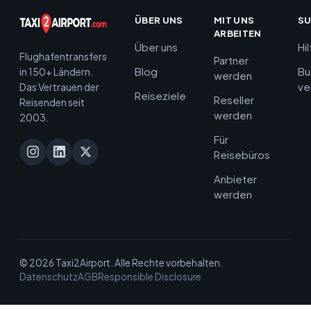
ÜBER UNS
MIT UNS
S
ARBEITEN
Über uns
Hi
Flughafentransfers
Partner
Blog
Bu
in 150+ Ländern.
werden
ve
Das Vertrauen der
Reiseziele
Reseller
Reisenden seit
werden
2003.
Für
Reisebüros
Anbieter
werden
© 2026 Taxi2Airport. Alle Rechte vorbehalten.
Datenschutz
AGB
Responsible Disclosure