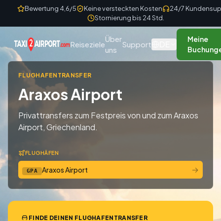
Skip to content
Bewertung 4,6/5
Keine versteckten Kosten
24/7 Kundensup
Stornierung bis 24 Std.
Über
Meine
DE
Reiseziele
Support
uns
Buchung
FLUGHAFENTRANSFER
Araxos Airport
Privattransfers zum Festpreis von und zum Araxos
Airport, Griechenland.
FLUGHÄFEN
→
Araxos Airport
GPA
FINDE DEINEN FLUGHAFENTRANSFER