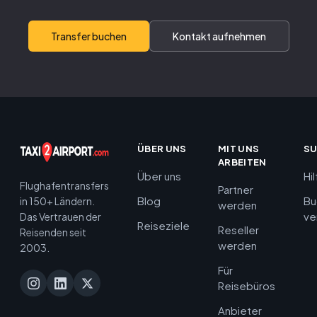
Transfer buchen
Kontakt aufnehmen
ÜBER UNS
MIT UNS
S
ARBEITEN
Über uns
Hi
Flughafentransfers
Partner
Blog
Bu
in 150+ Ländern.
werden
ve
Das Vertrauen der
Reiseziele
Reseller
Reisenden seit
werden
2003.
Für
Reisebüros
Anbieter