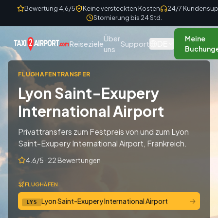
Skip to content
Bewertung 4,6/5
Keine versteckten Kosten
24/7 Kundensup
Stornierung bis 24 Std.
Über
Meine
DE
Reiseziele
Support
uns
Buchung
FLUGHAFENTRANSFER
Lyon Saint-Exupery
International Airport
Privattransfers zum Festpreis von und zum Lyon
Saint-Exupery International Airport, Frankreich.
4.6/5 · 22 Bewertungen
FLUGHÄFEN
→
Lyon Saint-Exupery International Airport
LYS