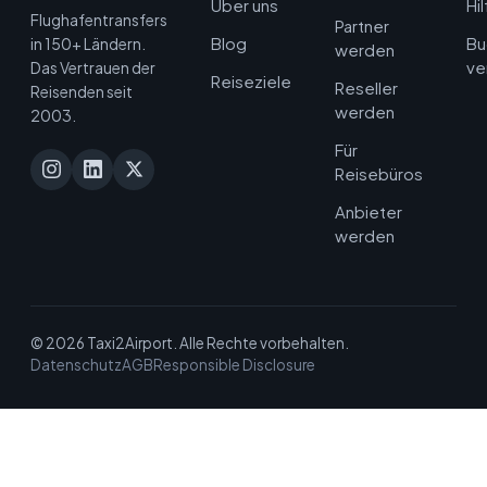
Über uns
Hi
Flughafentransfers
Partner
Blog
Bu
in 150+ Ländern.
werden
ve
Das Vertrauen der
Reiseziele
Reseller
Reisenden seit
werden
2003.
Für
Reisebüros
Anbieter
werden
© 2026 Taxi2Airport. Alle Rechte vorbehalten.
Datenschutz
AGB
Responsible Disclosure