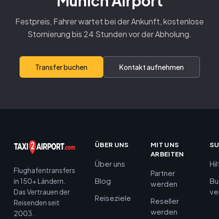
Munich Airport
Festpreis, Fahrer wartet bei der Ankunft, kostenlose
Stornierung bis 24 Stunden vor der Abholung.
Transfer buchen
Kontakt aufnehmen
ÜBER UNS
MIT UNS
S
ARBEITEN
Über uns
Hi
Flughafentransfers
Partner
Blog
Bu
in 150+ Ländern.
werden
ve
Das Vertrauen der
Reiseziele
Reseller
Reisenden seit
werden
2003.