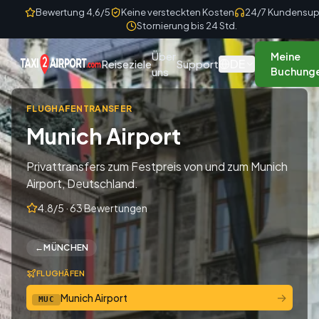
Skip to content
Bewertung 4,6/5
Keine versteckten Kosten
24/7 Kundensup
Stornierung bis 24 Std.
Über
Meine
DE
Reiseziele
Support
uns
Buchung
FLUGHAFENTRANSFER
Munich Airport
Privattransfers zum Festpreis von und zum Munich
Airport, Deutschland.
4.8/5 · 63 Bewertungen
←
MÜNCHEN
FLUGHÄFEN
→
Munich Airport
MUC