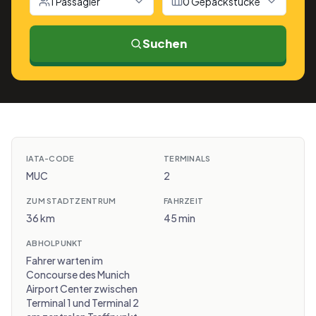
1 Passagier
0 Gepäckstücke
Suchen
IATA-CODE
TERMINALS
MUC
2
ZUM STADTZENTRUM
FAHRZEIT
36 km
45 min
ABHOLPUNKT
Fahrer warten im
Concourse des Munich
Airport Center zwischen
Terminal 1 und Terminal 2