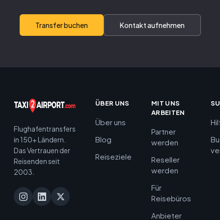
Transfer buchen
Kontakt aufnehmen
ÜBER UNS
MIT UNS
S
ARBEITEN
Über uns
Hi
Flughafentransfers
Partner
Blog
Bu
in 150+ Ländern.
werden
ve
Das Vertrauen der
Reiseziele
Reseller
Reisenden seit
werden
2003.
Für
Reisebüros
Anbieter