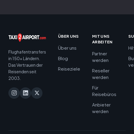
ÜBER UNS
MIT UNS
S
ARBEITEN
Über uns
Hi
Flughafentransfers
Partner
Blog
Bu
in 150+ Ländern.
werden
ve
Das Vertrauen der
Reiseziele
Reseller
Reisenden seit
werden
2003.
Für
Reisebüros
Anbieter
werden