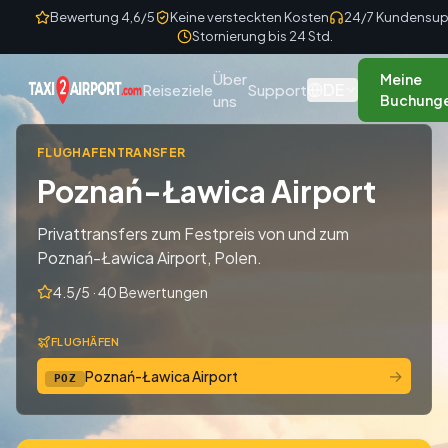
Skip to content
Bewertung 4,6/5
Keine versteckten Kosten
24/7 Kundensup
Stornierung bis 24 Std.
Über
Meine
DE
Reiseziele
Support
uns
Buchung
FLUGHAFENTRANSFER
Poznań-Ławica Airport
Privattransfers zum Festpreis von und zum
Poznań-Ławica Airport, Polen.
4.5/5 · 40 Bewertungen
FLUGHÄFEN
→
Poznań-Ławica Airport
POZ